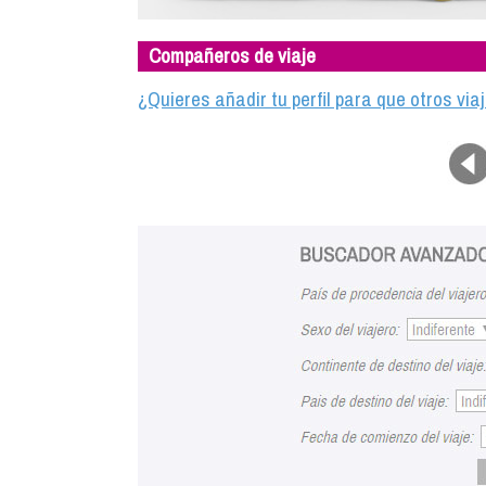
Compañeros de viaje
¿Quieres añadir tu perfil para que otros vi