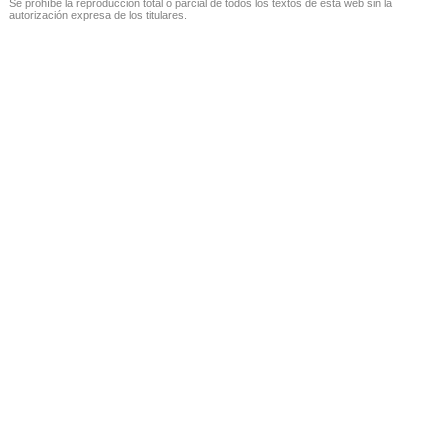
Se prohíbe la reproducción total o parcial de todos los textos de esta web sin la
autorización expresa de los titulares.