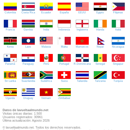
Colombia
Costa Rica
Ecuador
España
EEUU
Egipto
Filipinas
Francia
Gambia
India
Indonesia
Inglaterra
Irlanda
Italia
Kenia
Laos
Malasia
Malta
Marruecos
Nepal
Nicaragua
Panamá
Paraguay
Perú
Portugal
R.Dominicana
Senegal
Singapur
Sri Lanka
Suazilandia
Sudáfrica
Suiza
Tailandia
Tanzania
Turquía
Uganda
Uruguay
Vietnam
Zimbabue
Datos de lavueltaalmundo.net
Visitas únicas diarias: 1.500
Usuarios registrados: 30961
Última actualización: Agosto 2026
© lavueltaalmundo.net. Todos los derechos reservados.