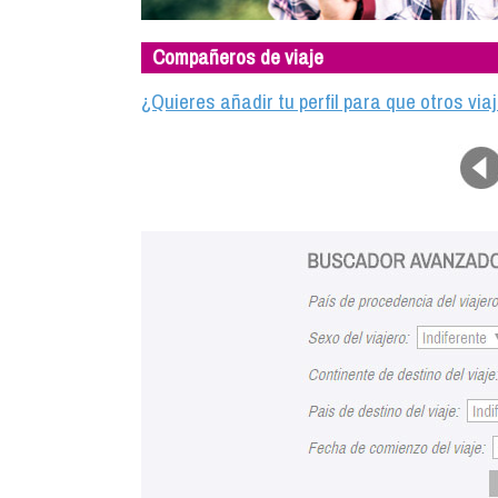
Compañeros de viaje
¿Quieres añadir tu perfil para que otros vi