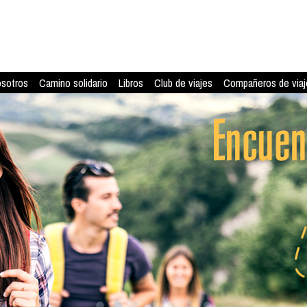
osotros
Camino solidario
Libros
Club de viajes
Compañeros de viaj