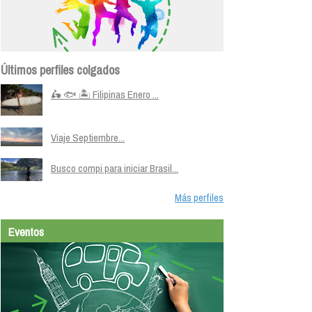
Últimos perfiles colgados
🛵 🐟 🏝️ Filipinas Enero ...
Viaje Septiembre...
Busco compi para iniciar Brasil...
Más perfiles
Eventos