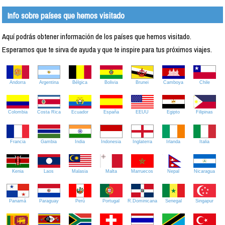
Info sobre países que hemos visitado
Aquí podrás obtener información de los países que hemos visitado.
Esperamos que te sirva de ayuda y que te inspire para tus próximos viajes.
Andorra
Argentina
Bélgica
Bolivia
Brunei
Camboya
Chile
Colombia
Costa Rica
Ecuador
España
EEUU
Egipto
Filipinas
Francia
Gambia
India
Indonesia
Inglaterra
Irlanda
Italia
Kenia
Laos
Malasia
Malta
Marruecos
Nepal
Nicaragua
Panamá
Paraguay
Perú
Portugal
R.Dominicana
Senegal
Singapur