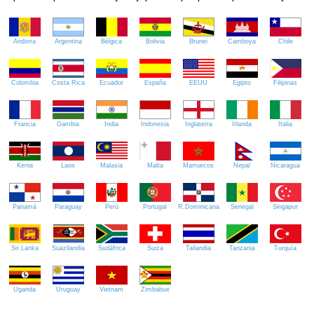
Andorra
Argentina
Bélgica
Bolivia
Brunei
Camboya
Chile
Colombia
Costa Rica
Ecuador
España
EEUU
Egipto
Filipinas
Francia
Gambia
India
Indonesia
Inglaterra
Irlanda
Italia
Kenia
Laos
Malasia
Malta
Marruecos
Nepal
Nicaragua
Panamá
Paraguay
Perú
Portugal
R.Dominicana
Senegal
Singapur
Sri Lanka
Suazilandia
Sudáfrica
Suiza
Tailandia
Tanzania
Turquía
Uganda
Uruguay
Vietnam
Zimbabue