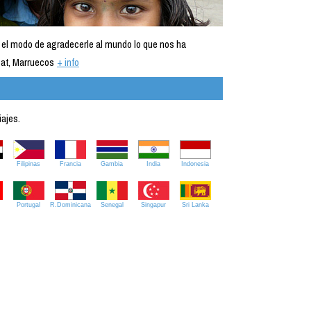
 el modo de agradecerle al mundo lo que nos ha
at, Marruecos
+ info
iajes.
Filipinas
Francia
Gambia
India
Indonesia
Portugal
R.Dominicana
Senegal
Singapur
Sri Lanka