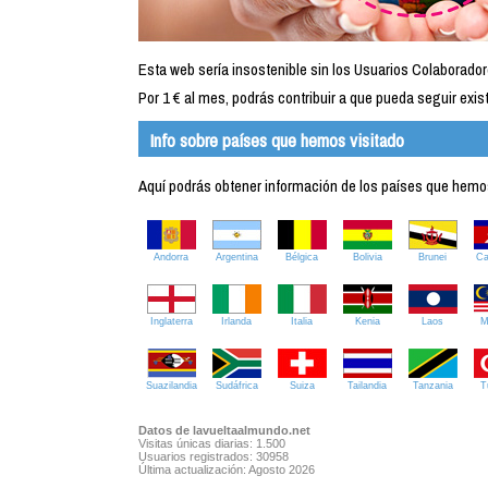
Esta web sería insostenible sin los Usuarios Colaborador
Por 1 € al mes, podrás contribuir a que pueda seguir exist
Info sobre países que hemos visitado
Aquí podrás obtener información de los países que hemos 
Andorra
Argentina
Bélgica
Bolivia
Brunei
C
Inglaterra
Irlanda
Italia
Kenia
Laos
M
Suazilandia
Sudáfrica
Suiza
Tailandia
Tanzania
T
Datos de lavueltaalmundo.net
Visitas únicas diarias: 1.500
Usuarios registrados: 30958
Última actualización: Agosto 2026