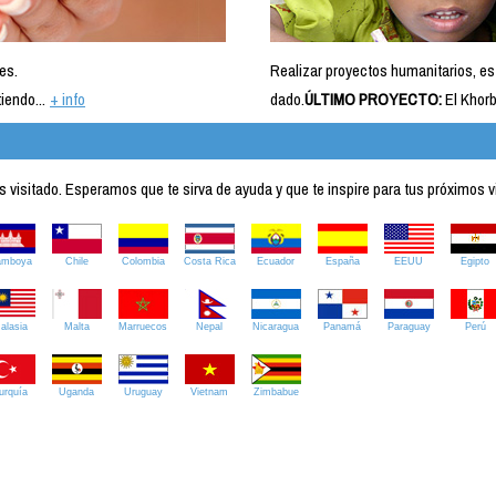
es.
Realizar proyectos humanitarios, es
iendo...
+ info
dado.
ÚLTIMO PROYECTO:
El Khorb
visitado. Esperamos que te sirva de ayuda y que te inspire para tus próximos v
amboya
Chile
Colombia
Costa Rica
Ecuador
España
EEUU
Egipto
alasia
Malta
Marruecos
Nepal
Nicaragua
Panamá
Paraguay
Perú
urquía
Uganda
Uruguay
Vietnam
Zimbabue