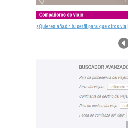
Compañeros de viaje
¿Quieres añadir tu perfil para que otros vi