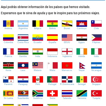
Aquí podrás obtener información de los países que hemos visitado.
Esperamos que te sirva de ayuda y que te inspire para tus próximos viajes.
Andorra
Argentina
Bélgica
Bolivia
Brunei
Camboya
Chile
Colombia
Costa Rica
Ecuador
España
EEUU
Egipto
Filipinas
Francia
Gambia
India
Indonesia
Inglaterra
Irlanda
Italia
Kenia
Laos
Malasia
Malta
Marruecos
Nepal
Nicaragua
Panamá
Paraguay
Perú
Portugal
R.Dominicana
Senegal
Singapur
Sri Lanka
Suazilandia
Sudáfrica
Suiza
Tailandia
Tanzania
Turquía