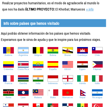
Realizar proyectos humanitarios, es el modo de agradecerle al mundo lo
que nos ha dado.
ÚLTIMO PROYECTO:
El Khorbat, Marruecos
+ info
Info sobre países que hemos visitado
Aquí podrás obtener información de los países que hemos visitado.
Esperamos que te sirva de ayuda y que te inspire para tus próximos viajes.
Andorra
Argentina
Bélgica
Bolivia
Brunei
Camboya
Chile
Colombia
Costa Rica
Ecuador
España
EEUU
Egipto
Filipinas
Francia
Gambia
India
Indonesia
Inglaterra
Irlanda
Italia
Kenia
Laos
Malasia
Malta
Marruecos
Nepal
Nicaragua