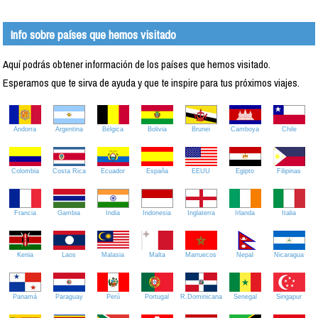
Info sobre países que hemos visitado
Aquí podrás obtener información de los países que hemos visitado.
Esperamos que te sirva de ayuda y que te inspire para tus próximos viajes.
Andorra
Argentina
Bélgica
Bolivia
Brunei
Camboya
Chile
Colombia
Costa Rica
Ecuador
España
EEUU
Egipto
Filipinas
Francia
Gambia
India
Indonesia
Inglaterra
Irlanda
Italia
Kenia
Laos
Malasia
Malta
Marruecos
Nepal
Nicaragua
Panamá
Paraguay
Perú
Portugal
R.Dominicana
Senegal
Singapur