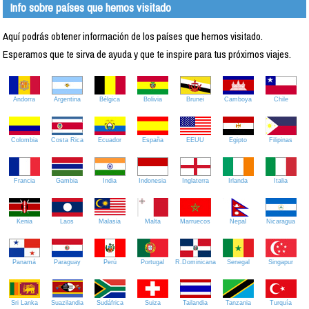
Info sobre países que hemos visitado
Aquí podrás obtener información de los países que hemos visitado.
Esperamos que te sirva de ayuda y que te inspire para tus próximos viajes.
Andorra
Argentina
Bélgica
Bolivia
Brunei
Camboya
Chile
Colombia
Costa Rica
Ecuador
España
EEUU
Egipto
Filipinas
Francia
Gambia
India
Indonesia
Inglaterra
Irlanda
Italia
Kenia
Laos
Malasia
Malta
Marruecos
Nepal
Nicaragua
Panamá
Paraguay
Perú
Portugal
R.Dominicana
Senegal
Singapur
Sri Lanka
Suazilandia
Sudáfrica
Suiza
Tailandia
Tanzania
Turquía