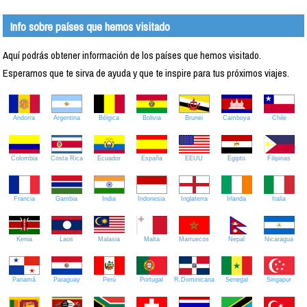
Info sobre países que hemos visitado
Aquí podrás obtener información de los países que hemos visitado.
Esperamos que te sirva de ayuda y que te inspire para tus próximos viajes.
Andorra
Argentina
Bélgica
Bolivia
Brunei
Camboya
Chile
Colombia
Costa Rica
Ecuador
España
EEUU
Egipto
Filipinas
Francia
Gambia
India
Indonesia
Inglaterra
Irlanda
Italia
Kenia
Laos
Malasia
Malta
Marruecos
Nepal
Nicaragua
Panamá
Paraguay
Perú
Portugal
R.Dominicana
Senegal
Singapur