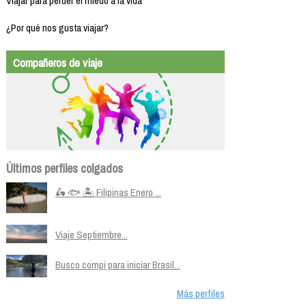
Viajar para perder el miedo a la vida
¿Por qué nos gusta viajar?
Compañeros de viaje
Últimos perfiles colgados
🛵 🐟 🏝️ Filipinas Enero ...
Viaje Septiembre...
Busco compi para iniciar Brasil...
Más perfiles