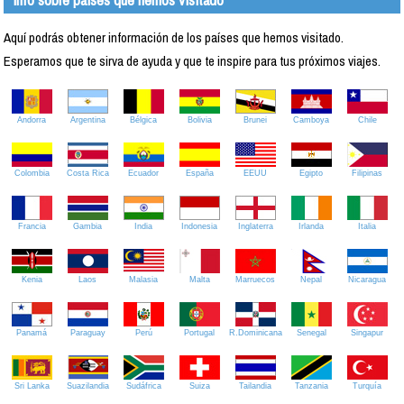
Aquí podrás obtener información de los países que hemos visitado.
Esperamos que te sirva de ayuda y que te inspire para tus próximos viajes.
Andorra
Argentina
Bélgica
Bolivia
Brunei
Camboya
Chile
Colombia
Costa Rica
Ecuador
España
EEUU
Egipto
Filipinas
Francia
Gambia
India
Indonesia
Inglaterra
Irlanda
Italia
Kenia
Laos
Malasia
Malta
Marruecos
Nepal
Nicaragua
Panamá
Paraguay
Perú
Portugal
R.Dominicana
Senegal
Singapur
Sri Lanka
Suazilandia
Sudáfrica
Suiza
Tailandia
Tanzania
Turquía