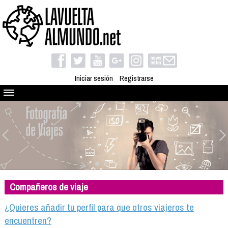
Iniciar sesión
Registrarse
Quienes somos
El proyecto
Blog
Viaja con nosotros
Camino solidario
Compañeros de viaje
Libros
Club de viajes
¿Quieres añadir tu perfil para que otros viajeros te
Compañeros de viaje
encuentren?