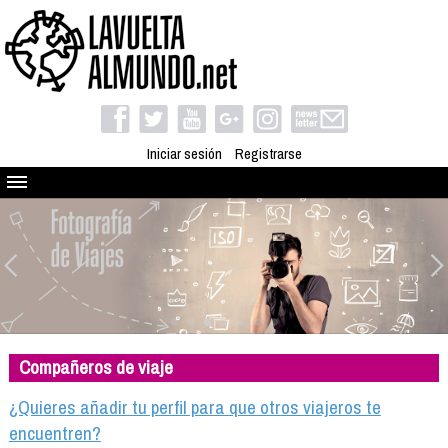
Iniciar sesión
Registrarse
Quienes somos
El proyecto
Blog
Viaja con nosotros
Camino solidario
Compañeros de viaje
Libros
Club de viajes
¿Quieres añadir tu perfil para que otros viajeros te
Compañeros de viaje
encuentren?