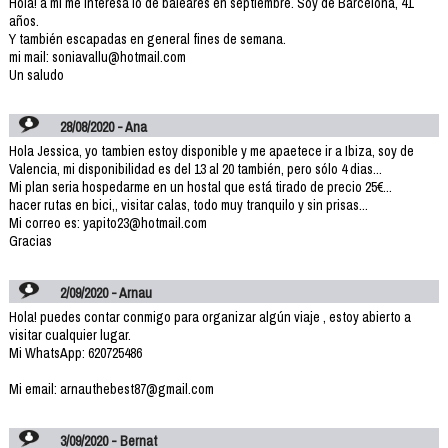
Hola! a mí me interesa lo de baleares en septiembre. Soy de Barcelona, 41
años.
Y también escapadas en general fines de semana.
mi mail: soniavallu@hotmail.com
Un saludo
28/08/2020 - Ana
Hola Jessica, yo tambien estoy disponible y me apaetece ir a Ibiza, soy de
Valencia, mi disponibilidad es del 13 al 20 también, pero sólo 4 dias...
Mi plan seria hospedarme en un hostal que está tirado de precio 25€...
hacer rutas en bici,, visitar calas, todo muy tranquilo y sin prisas...
Mi correo es: yapito23@hotmail.com
Gracias
2/09/2020 - Arnau
Hola! puedes contar conmigo para organizar algún viaje , estoy abierto a
visitar cualquier lugar.
Mi WhatsApp: 620725486
Mi email: arnauthebest87@gmail.com
3/09/2020 - Bernat