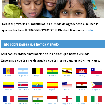
Realizar proyectos humanitarios, es el modo de agradecerle al mundo lo
que nos ha dado.
ÚLTIMO PROYECTO:
El Khorbat, Marruecos
+ info
Info sobre países que hemos visitado
Aquí podrás obtener información de los países que hemos visitado.
Esperamos que te sirva de ayuda y que te inspire para tus próximos viajes.
Andorra
Argentina
Bélgica
Bolivia
Brunei
Camboya
Chile
Colombia
Costa Rica
Ecuador
España
EEUU
Egipto
Filipinas
Francia
Gambia
India
Indonesia
Inglaterra
Irlanda
Italia