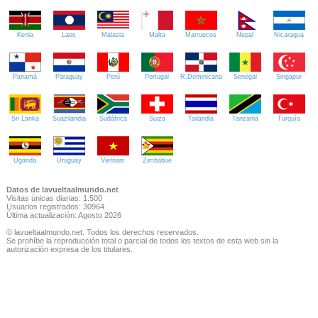
Kenia
Laos
Malasia
Malta
Marruecos
Nepal
Nicaragua
Panamá
Paraguay
Perú
Portugal
R.Dominicana
Senegal
Singapur
Sri Lanka
Suazilandia
Sudáfrica
Suiza
Tailandia
Tanzania
Turquía
Uganda
Uruguay
Vietnam
Zimbabue
Datos de lavueltaalmundo.net
Visitas únicas diarias: 1.500
Usuarios registrados: 30964
Última actualización: Agosto 2026
© lavueltaalmundo.net. Todos los derechos reservados.
Se prohíbe la reproducción total o parcial de todos los textos de esta web sin la
autorización expresa de los titulares.