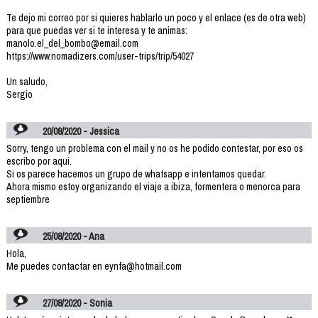
Te dejo mi correo por si quieres hablarlo un poco y el enlace (es de otra web)
para que puedas ver si te interesa y te animas:
manolo.el_del_bombo@email.com
https://www.nomadizers.com/user-trips/trip/54027
Un saludo,
Sergio
20/08/2020 - Jessica
Sorry, tengo un problema con el mail y no os he podido contestar, por eso os
escribo por aqui.
Si os parece hacemos un grupo de whatsapp e intentamos quedar.
Ahora mismo estoy organizando el viaje a ibiza, formentera o menorca para
septiembre
25/08/2020 - Ana
Hola,
Me puedes contactar en eynfa@hotmail.com
27/08/2020 - Sonia