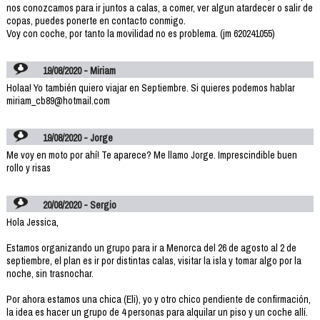
nos conozcamos para ir juntos a calas, a comer, ver algun atardecer o salir de
copas, puedes ponerte en contacto conmigo.
Voy con coche, por tanto la movilidad no es problema. (jm 620241055)
19/08/2020 - Miriam
Holaa! Yo también quiero viajar en Septiembre. Si quieres podemos hablar
miriam_cb89@hotmail.com
19/08/2020 - Jorge
Me voy en moto por ahí! Te aparece? Me llamo Jorge. Imprescindible buen
rollo y risas
20/08/2020 - Sergio
Hola Jessica,
Estamos organizando un grupo para ir a Menorca del 26 de agosto al 2 de
septiembre, el plan es ir por distintas calas, visitar la isla y tomar algo por la
noche, sin trasnochar.
Por ahora estamos una chica (Eli), yo y otro chico pendiente de confirmación,
la idea es hacer un grupo de 4 personas para alquilar un piso y un coche allí.