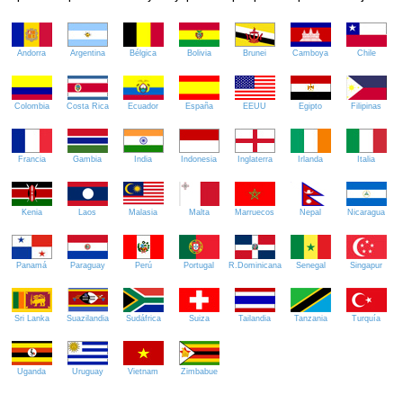
Andorra
Argentina
Bélgica
Bolivia
Brunei
Camboya
Chile
Colombia
Costa Rica
Ecuador
España
EEUU
Egipto
Filipinas
Francia
Gambia
India
Indonesia
Inglaterra
Irlanda
Italia
Kenia
Laos
Malasia
Malta
Marruecos
Nepal
Nicaragua
Panamá
Paraguay
Perú
Portugal
R.Dominicana
Senegal
Singapur
Sri Lanka
Suazilandia
Sudáfrica
Suiza
Tailandia
Tanzania
Turquía
Uganda
Uruguay
Vietnam
Zimbabue