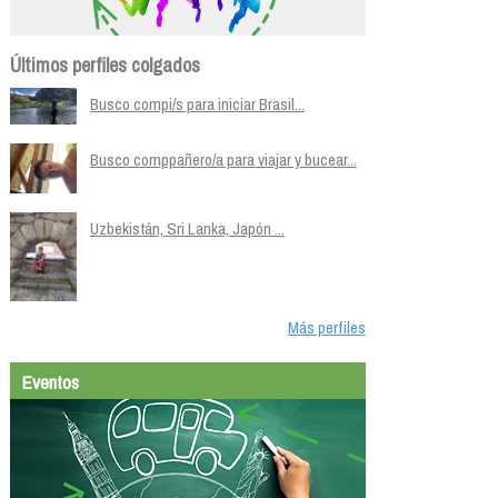
Últimos perfiles colgados
Busco compi/s para iniciar Brasil...
Busco comppañero/a para viajar y bucear...
Uzbekistán, Sri Lanka, Japón ...
Más perfiles
Eventos