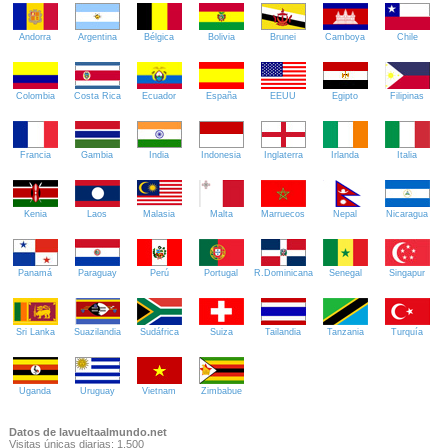
Andorra
Argentina
Bélgica
Bolivia
Brunei
Camboya
Chile
Colombia
Costa Rica
Ecuador
España
EEUU
Egipto
Filipinas
Francia
Gambia
India
Indonesia
Inglaterra
Irlanda
Italia
Kenia
Laos
Malasia
Malta
Marruecos
Nepal
Nicaragua
Panamá
Paraguay
Perú
Portugal
R.Dominicana
Senegal
Singapur
Sri Lanka
Suazilandia
Sudáfrica
Suiza
Tailandia
Tanzania
Turquía
Uganda
Uruguay
Vietnam
Zimbabue
Datos de lavueltaalmundo.net
Visitas únicas diarias: 1.500