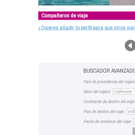
Compañeros de viaje
¿Quieres añadir tu perfil para que otros vi