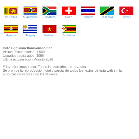
Sri Lanka
Suazilandia
Sudáfrica
Suiza
Tailandia
Tanzania
Turquía
Uganda
Uruguay
Vietnam
Zimbabue
Datos de lavueltaalmundo.net
Visitas únicas diarias: 1.500
Usuarios registrados: 30964
Última actualización: Agosto 2026
© lavueltaalmundo.net. Todos los derechos reservados.
Se prohíbe la reproducción total o parcial de todos los textos de esta web sin la
autorización expresa de los titulares.