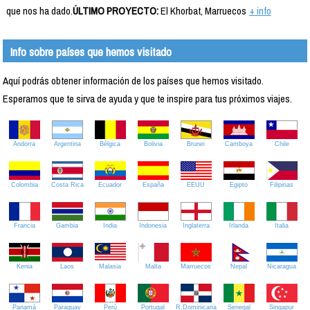
que nos ha dado.
ÚLTIMO PROYECTO:
El Khorbat, Marruecos
+ info
Info sobre países que hemos visitado
Aquí podrás obtener información de los países que hemos visitado.
Esperamos que te sirva de ayuda y que te inspire para tus próximos viajes.
Andorra
Argentina
Bélgica
Bolivia
Brunei
Camboya
Chile
Colombia
Costa Rica
Ecuador
España
EEUU
Egipto
Filipinas
Francia
Gambia
India
Indonesia
Inglaterra
Irlanda
Italia
Kenia
Laos
Malasia
Malta
Marruecos
Nepal
Nicaragua
Panamá
Paraguay
Perú
Portugal
R.Dominicana
Senegal
Singapur