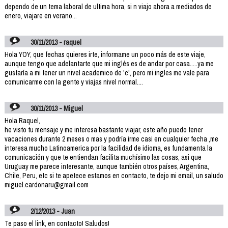
dependo de un tema laboral de ultima hora, si n viajo ahora a mediados de
enero, viajare en verano...
30/11/2013 - raquel
Hola YOY, que fechas quieres irte, informame un poco más de este viaje,
aunque tengo que adelantarte que mi inglés es de andar por casa.....ya me
gustaría a mi tener un nivel academico de 'c', pero mi ingles me vale para
comunicarme con la gente y viajas nivel normal....
30/11/2013 - Miguel
Hola Raquel,
he visto tu mensaje y me interesa bastante viajar, este año puedo tener
vacaciones durante 2 meses o mas y podría irme casi en cualquier fecha ,me
interesa mucho Latinoamerica por la facilidad de idioma, es fundamenta la
comunicación y que te entiendan facilita muchísimo las cosas, asi que
Uruguay me parece interesante, aunque también otros países, Argentina,
Chile, Peru, etc si te apetece estamos en contacto, te dejo mi email, un saludo
miguel.cardonaru@gmail.com
2/12/2013 - Juan
Te paso el link, en contacto! Saludos!