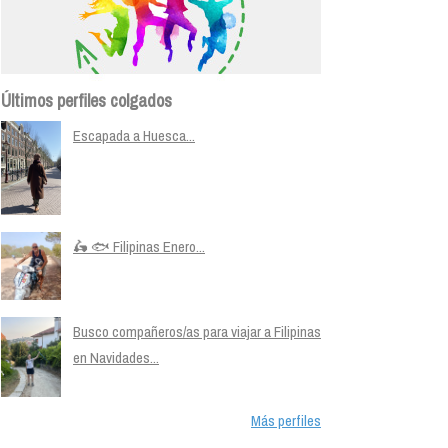
Últimos perfiles colgados
Escapada a Huesca...
🛵 🐟 Filipinas Enero...
Busco compañeros/as para viajar a Filipinas
en Navidades...
Más perfiles