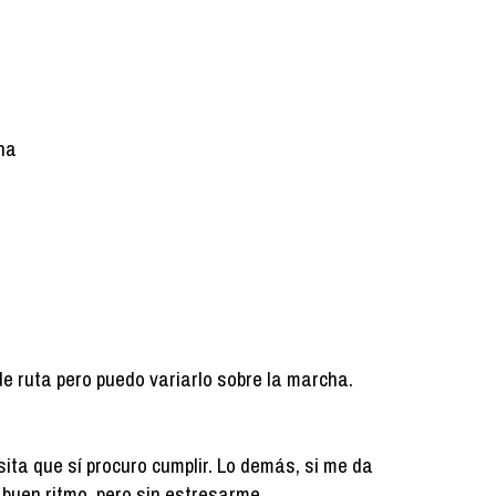
na
de ruta pero puedo variarlo sobre la marcha.
ita que sí procuro cumplir. Lo demás, si me da
 a buen ritmo, pero sin estresarme.