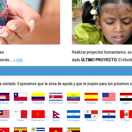
es.
Realizar proyectos humanitarios, es
iendo...
+ info
dado.
ÚLTIMO PROYECTO:
El Khorb
visitado. Esperamos que te sirva de ayuda y que te inspire para tus próximos v
amboya
Chile
Colombia
Costa Rica
Ecuador
España
EEUU
Egipto
alasia
Malta
Marruecos
Nepal
Nicaragua
Panamá
Paraguay
Perú