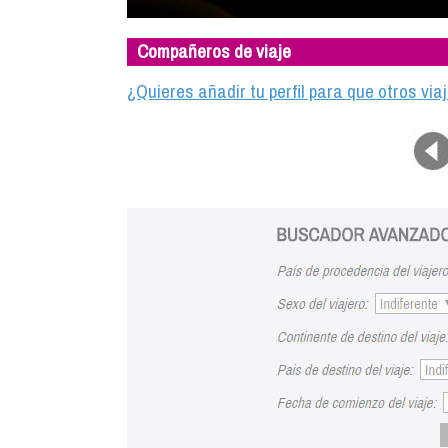
Compañeros de viaje
¿Quieres añadir tu perfil para que otros vi