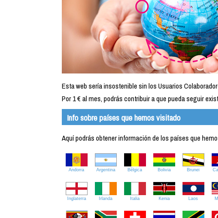
Esta web sería insostenible sin los Usuarios Colaborador
Por 1 € al mes, podrás contribuir a que pueda seguir exist
Info sobre países que hemos visitado
Aquí podrás obtener información de los países que hemos 
Andorra
Argentina
Bélgica
Bolivia
Brunei
C
Inglaterra
Irlanda
Italia
Kenia
Laos
M