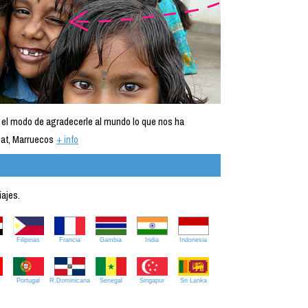
 el modo de agradecerle al mundo lo que nos ha
at, Marruecos
+ info
iajes.
Filipinas
Francia
Gambia
India
Indonesia
Portugal
R.Dominicana
Senegal
Singapur
Sri Lanka