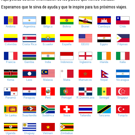
Esperamos que te sirva de ayuda y que te inspire para tus próximos viajes.
Andorra
Argentina
Bélgica
Bolivia
Brunei
Camboya
Chile
Colombia
Costa Rica
Ecuador
España
EEUU
Egipto
Filipinas
Francia
Gambia
India
Indonesia
Inglaterra
Irlanda
Italia
Kenia
Laos
Malasia
Malta
Marruecos
Nepal
Nicaragua
Panamá
Paraguay
Perú
Portugal
R.Dominicana
Senegal
Singapur
Sri Lanka
Suazilandia
Sudáfrica
Suiza
Tailandia
Tanzania
Turquía
Uganda
Uruguay
Vietnam
Zimbabue