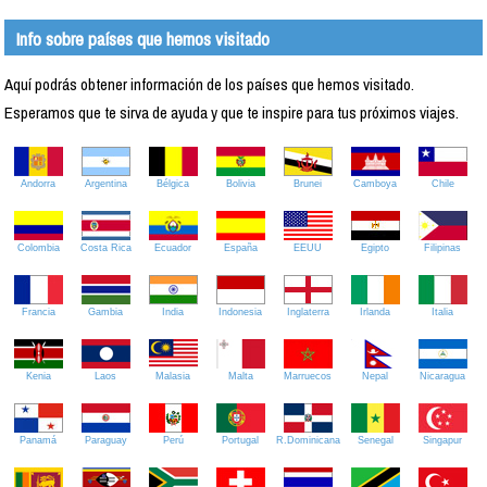
Info sobre países que hemos visitado
Aquí podrás obtener información de los países que hemos visitado.
Esperamos que te sirva de ayuda y que te inspire para tus próximos viajes.
Andorra
Argentina
Bélgica
Bolivia
Brunei
Camboya
Chile
Colombia
Costa Rica
Ecuador
España
EEUU
Egipto
Filipinas
Francia
Gambia
India
Indonesia
Inglaterra
Irlanda
Italia
Kenia
Laos
Malasia
Malta
Marruecos
Nepal
Nicaragua
Panamá
Paraguay
Perú
Portugal
R.Dominicana
Senegal
Singapur