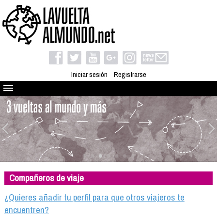
Iniciar sesión
Registrarse
Quienes somos
El proyecto
Blog
Viaja con nosotros
Camino solidario
Compañeros de viaje
Libros
Club de viajes
¿Quieres añadir tu perfil para que otros viajeros te
Compañeros de viaje
encuentren?