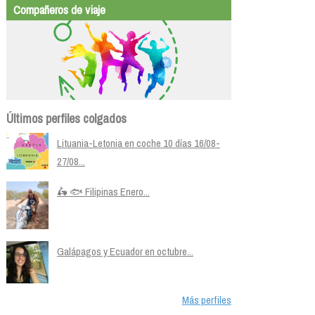
Compañeros de viaje
Últimos perfiles colgados
Lituania-Letonia en coche 10 días 16/08-
27/08...
🛵 🐟 Filipinas Enero...
Galápagos y Ecuador en octubre...
Más perfiles