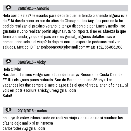
31/08/2015 - Antonio
Hola como estas? te escribo para decirte que he tenido planeado alguna ruta
de EUA desde hace un par de años,de Chicago a los Angeles pero no la he
podido realizar, el proximo verano lo tengo disponible por 1 mes y medio , me
gustaría mucho realizar porfin alguna ruta,no importa si no es afuerza la que
tenia planeada, ya que el país en si es genial,, algunos detalles mas o
comentarios sobre el viaje? te dejo mi correo, espero lo podamos realizar,
saludos, Mexico. D.F antonioponce08@hotmail.com whats +521 5548551968
31/08/2015 - Vicky
Hola Olivia!
Has descrit el meu viatge somiat des de fa anys. Recorrer la Costa Oest de
EEUU i els grans parcs naturals. Soc de Barcelona i tinc 32 anys. Les
vacances les tinc sempre el mes d'agost; és el que té treballar en oficines... Si
vols em pots escriure a vickyjulve@gmail.com
Salut!
20/10/2015 - carlos
hola, yo tb estoy intereresado en realizar viaje x costa oeste si cuadran los
días te dejo mail x si te interesa
carlosrodes75@gmail.com