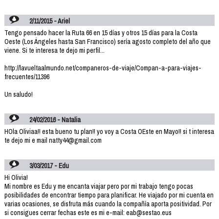
2/11/2015 - Ariel
Tengo pensado hacer la Ruta 66 en 15 días y otros 15 días para la Costa
Oeste (Los Ángeles hasta San Francisco) sería agosto completo del año que
viene. Si te interesa te dejo mi perfil...
http://lavueltaalmundo.net/companeros-de-viaje/Compan-a-para-viajes-
frecuentes/11396
Un saludo!
24/02/2016 - Natalia
HOla Oliviaa!! esta bueno tu plan!! yo voy a Costa OEste en Mayo!! si t interesa
te dejo mi e mail natty44@gmail.com
3/03/2017 - Edu
Hi Olivia!
Mi nombre es Edu y me encanta viajar pero por mi trabajo tengo pocas
posibilidades de encontrar tiempo para planificar. He viajado por mi cuenta en
varias ocasiones, se disfruta más cuando la compañía aporta positividad. Por
si consigues cerrar fechas este es mi e-mail: eab@sestao.eus