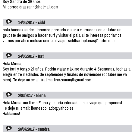
Soy Sandra de 39 años.
Mi correo drassann@hotmail.com
14/05/2017 - sidd
hola buenas tardes, tenemos pensado viajar a marruecos en octubre un
grupete de amigos a hacer surf y visitar el pais, si te interesa podriamos
vernos por ahi o incluso unirte al viaje . siddhartaplanas@hotmail.es
24/05/2017 - Irati
Hola Mireia,
Soy Irati y tengo 27 años. Podría viajar máximo durante 4-5semanas, fechas a
elegir entre mediados de septiembre y finales de noviembre (octubre me va
bien). Te dejo mi email: iratimartinezamun@gmail.com
2/06/2017 - Elena
Hola Mireia, me llamo Elena y estaría intersada en el viaje que propones!
Te dejo mi email: ibanezcollado@yahoo.es
Hablamos!
26/07/2017 - sandra