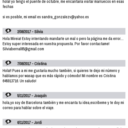
hola! yo tengo el puente de octubre, me encantaría visitar marruecos en esas
fechas
si es posible, mi email es sandra_gonzalezv@yahoo.es
2/08/2017 - Silvia
Hola Mireia! Estoy intentando mandarte un mal o pero la página me da error....
Estoy super interesada en vuestra propuesta. Por favor contactame!
Silviabernal85@gmail.com
7/08/2017 - Cristina
Hola!! Pues a mi me gustaría mucho también, si quieres te dejo mi número y
hablamos por wasap que es más rápido y cómodo! Mi nombre es Cristina
645913716. Un saludo!
5/11/2017 - Joaquín
hola,yo soy de Barcelona también y me encanta tu idea,escribeme y te doy mi
correo para hablar sobre el viaje.
6/11/2017 - Jordi