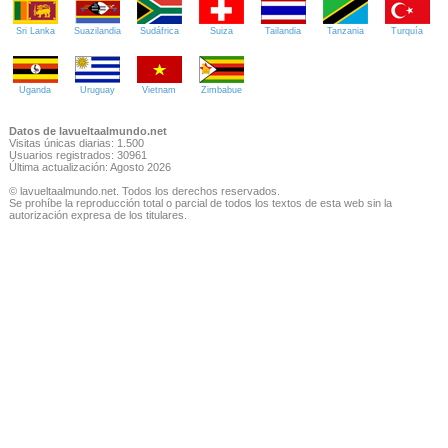
Sri Lanka
Suazilandia
Sudáfrica
Suiza
Tailandia
Tanzania
Turquía
Uganda
Uruguay
Vietnam
Zimbabue
Datos de lavueltaalmundo.net
Visitas únicas diarias: 1.500
Usuarios registrados: 30961
Última actualización: Agosto 2026
© lavueltaalmundo.net. Todos los derechos reservados.
Se prohíbe la reproducción total o parcial de todos los textos de esta web sin la
autorización expresa de los titulares.