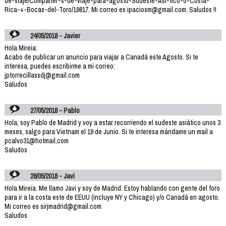
de-viaje/Companer-s-de-viaje-para-agosto-Sudeste-Asi-tico-o-Costa-
Rica-+-Bocas-del-Toro/19817. Mi correo es ipaciosm@gmail.com. Saludos !!
24/05/2018 - Javier
Hola Mireia:
Acabo de publicar un anuncio para viajar a Canadá este Agosto. Si te
interesa, puedes escribirme a mi correo:
jptorrecillassdj@gmail.com
Saludos
27/05/2018 - Pablo
Hola, soy Pablo de Madrid y voy a estar recorriendo el sudeste asiático unos 3
meses, salgo para Vietnam el 19 de Junio. Si te interesa mándame un mail a
pcalvo31@hotmail,com
Saludos
28/05/2018 - Javi
Hola Mireia. Me llamo Javi y soy de Madrid. Estoy hablando con gente del foro
para ir a la costa este de EEUU (incluye NY y Chicago) y/o Canadá en agosto.
Mi correo es sirjmadrid@gmail.com
Saludos