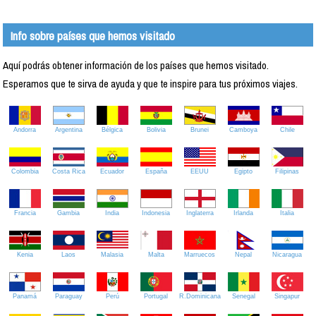
Info sobre países que hemos visitado
Aquí podrás obtener información de los países que hemos visitado.
Esperamos que te sirva de ayuda y que te inspire para tus próximos viajes.
Andorra
Argentina
Bélgica
Bolivia
Brunei
Camboya
Chile
Colombia
Costa Rica
Ecuador
España
EEUU
Egipto
Filipinas
Francia
Gambia
India
Indonesia
Inglaterra
Irlanda
Italia
Kenia
Laos
Malasia
Malta
Marruecos
Nepal
Nicaragua
Panamá
Paraguay
Perú
Portugal
R.Dominicana
Senegal
Singapur