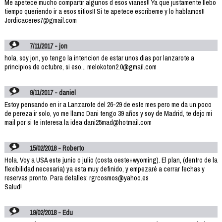
Me apetece mucho compartir algunos d esos vianes!! Ya que justamente llebo
tiempo queriendo ir a esos sitios!! Si te apetece escribeme y lo hablamos!!
Jordicaceres7@gmail.com
7/11/2017 - jon
hola, soy jon, yo tengo la intencion de estar unos dias por lanzarote a
principios de octubre, si eso... melokoton2.0@gmail.com
9/11/2017 - daniel
Estoy pensando en ir a Lanzarote del 26-29 de este mes pero me da un poco
de pereza ir solo, yo me llamo Dani tengo 39 años y soy de Madrid, te dejo mi
mail por si te interesa la idea dani25mad@hotmail.com
15/02/2018 - Roberto
Hola. Voy a USA este junio o julio (costa oeste+wyoming). El plan, (dentro de la
flexibilidad necesaria) ya esta muy definido, y empezaré a cerrar fechas y
reservas pronto. Para detalles: rgrcosmos@yahoo.es
Salud!
19/02/2018 - Edu