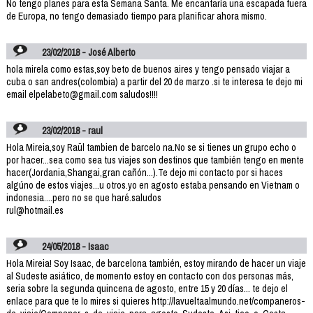
No tengo planes para esta Semana Santa. Me encantaría una escapada fuera
de Europa, no tengo demasiado tiempo para planificar ahora mismo.
23/02/2018 - José Alberto
hola mirela como estas,soy beto de buenos aires y tengo pensado viajar a
cuba o san andres(colombia) a partir del 20 de marzo .si te interesa te dejo mi
email elpelabeto@gmail.com saludos!!!!
23/02/2018 - raul
Hola Mireia,soy Raül tambien de barcelo na.No se si tienes un grupo echo o
por hacer...sea como sea tus viajes son destinos que también tengo en mente
hacer(Jordania,Shangai,gran cañón...).Te dejo mi contacto por si haces
algúno de estos viajes...u otros.yo en agosto estaba pensando en Vietnam o
indonesia....pero no se que haré.saludos
rul@hotmail.es
24/05/2018 - Isaac
Hola Mireia! Soy Isaac, de barcelona también, estoy mirando de hacer un viaje
al Sudeste asiático, de momento estoy en contacto con dos personas más,
seria sobre la segunda quincena de agosto, entre 15 y 20 días... te dejo el
enlace para que te lo mires si quieres http://lavueltaalmundo.net/companeros-