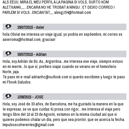
ALS EEUU, MIRA EL MEU PERFIL A LA PAGINA SI VOLS, SURTO KOM
ALETXANKI,,,,...ENCARA NO HE TROBAT A NINGU , ET DEIXO CORREO I
PARLEM SI VOLS...ENCANTAT,,,, alexgz54@hotmail.com
29/07/2015 - Asier
hola Olivia! me interesa un viaje igual, yo podría en septiembre, mi correo es
asierroma@hotmail.com, gracias!
30/07/2015 - Adrian
Hola, soy Adrián de Bs. As., Argentina...me interesa ese viaje, siempre estuvo
en mi mente...lo que sí, prefiero viajar cuando es verano en el hemisferio
Norte, jaja.
Te paso mi e-mail adrianhc@outlook.com si querés escribime y luego te paso
mi Fbook.Saludos.
1/08/2015 - JOSE
Hola, soy José de 33 años, de Barcelona, me ha gustado la manera en la que
te expresas, se ve que cuidas tú prosa con rigor... me interesa el viaje pero
tengo libre del 10 al 23 de Agosto, estamos en la misma ciudad así que si
quieres podemos chalar un día, pero que sea pronto!, que se acerca la fecha.
Impulsoscoherentes@gmail.com