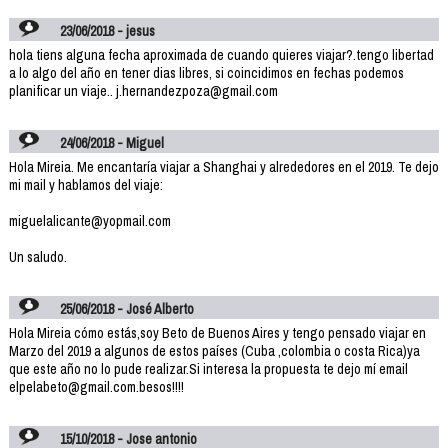
23/06/2018 - jesus
hola tiens alguna fecha aproximada de cuando quieres viajar?.tengo libertad
a lo algo del año en tener dias libres, si coincidimos en fechas podemos
planificar un viaje.. j.hernandezpoza@gmail.com
24/06/2018 - Miguel
Hola Mireia. Me encantaría viajar a Shanghai y alrededores en el 2019. Te dejo
mi mail y hablamos del viaje:
miguelalicante@yopmail.com
Un saludo.
25/06/2018 - José Alberto
Hola Mireia cómo estás,soy Beto de Buenos Aires y tengo pensado viajar en
Marzo del 2019 a algunos de estos países (Cuba ,colombia o costa Rica)ya
que este año no lo pude realizar.Si interesa la propuesta te dejo mí email
elpelabeto@gmail.com.besos!!!!
15/10/2018 - Jose antonio