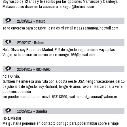
Soy vasco de 32 años y te escribo por las opciones Marruecos y Camboya,
Malasia como dices en la cabecera. arkagur@hotmail.com
21/03/2017 - mauro
se te enteresa para octubre , esta es mi email meazzamauro@hotmail.com
2/04/2017 - Ruben
Hola Olivia soy Ruben de Madrid. El 5 de agosto seguramente vaya a las
Vegas, si te animas mi correo es r.m.monge1986@gmail.com
22/04/2017 - RICHARD
hola Olivia,
también me interesa una ruta por la costa oeste USA, tengo vacaciones del 15
de julio al 6 de agosto, soy Richard, tengo 47 años, vivo en Barcelona, a ver si
podemos coincidir.
me puedes contactar en: movil: 653113950, mail:richard_ascuna@yahoo.es
12/05/2017 - Sandra
Hola Mireia!
Me gustaría ponerme en contacto contigo para poder hablar sobre el viaje.