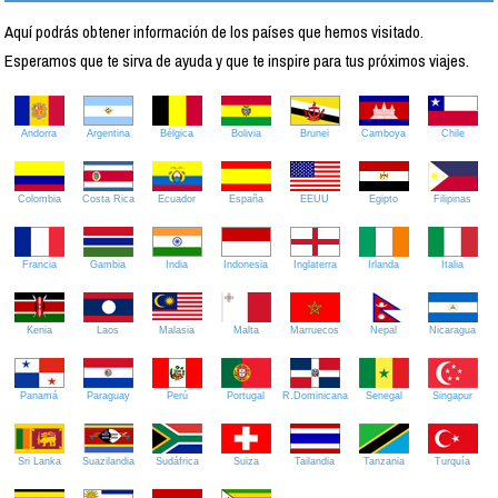
Aquí podrás obtener información de los países que hemos visitado.
Esperamos que te sirva de ayuda y que te inspire para tus próximos viajes.
Andorra
Argentina
Bélgica
Bolivia
Brunei
Camboya
Chile
Colombia
Costa Rica
Ecuador
España
EEUU
Egipto
Filipinas
Francia
Gambia
India
Indonesia
Inglaterra
Irlanda
Italia
Kenia
Laos
Malasia
Malta
Marruecos
Nepal
Nicaragua
Panamá
Paraguay
Perú
Portugal
R.Dominicana
Senegal
Singapur
Sri Lanka
Suazilandia
Sudáfrica
Suiza
Tailandia
Tanzania
Turquía