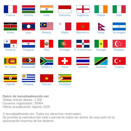
Francia
Gambia
India
Indonesia
Inglaterra
Irlanda
Italia
Kenia
Laos
Malasia
Malta
Marruecos
Nepal
Nicaragua
Panamá
Paraguay
Perú
Portugal
R.Dominicana
Senegal
Singapur
Sri Lanka
Suazilandia
Sudáfrica
Suiza
Tailandia
Tanzania
Turquía
Uganda
Uruguay
Vietnam
Zimbabue
Datos de lavueltaalmundo.net
Visitas únicas diarias: 1.500
Usuarios registrados: 30964
Última actualización: Agosto 2026
© lavueltaalmundo.net. Todos los derechos reservados.
Se prohíbe la reproducción total o parcial de todos los textos de esta web sin la
autorización expresa de los titulares.