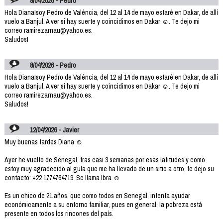
8/04/2026 - Pedro
Hola Diana!soy Pedro de Valéncia, del 12 al 14 de mayo estaré en Dakar, de allí
vuelo a Banjul. A ver si hay suerte y coincidimos en Dakar ☺️. Te dejo mi
correo ramirezarnau@yahoo.es.
Saludos!
8/04/2026 - Pedro
Hola Diana!soy Pedro de Valéncia, del 12 al 14 de mayo estaré en Dakar, de allí
vuelo a Banjul. A ver si hay suerte y coincidimos en Dakar ☺️. Te dejo mi
correo ramirezarnau@yahoo.es.
Saludos!
12/04/2026 - Javier
Muy buenas tardes Diana ☺️
Ayer he vuelto de Senegal, tras casi 3 semanas por esas latitudes y como
estoy muy agradecido al guía que me ha llevado de un sitio a otro, te dejo su
contacto: +22 1774764719. Se llama Ibra ☺️
Es un chico de 21 años, que como todos en Senegal, intenta ayudar
económicamente a su entorno familiar, pues en general, la pobreza está
presente en todos los rincones del país.