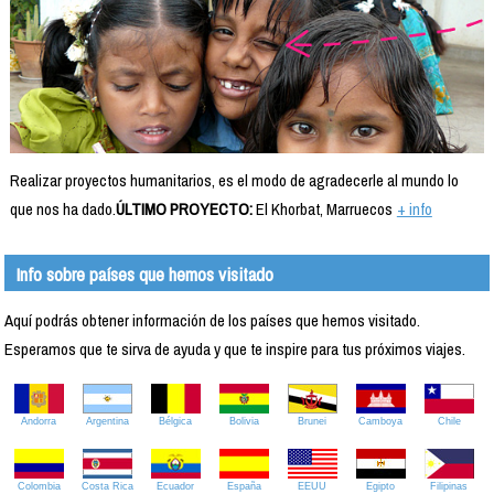
Realizar proyectos humanitarios, es el modo de agradecerle al mundo lo
que nos ha dado.
ÚLTIMO PROYECTO:
El Khorbat, Marruecos
+ info
Info sobre países que hemos visitado
Aquí podrás obtener información de los países que hemos visitado.
Esperamos que te sirva de ayuda y que te inspire para tus próximos viajes.
Andorra
Argentina
Bélgica
Bolivia
Brunei
Camboya
Chile
Colombia
Costa Rica
Ecuador
España
EEUU
Egipto
Filipinas