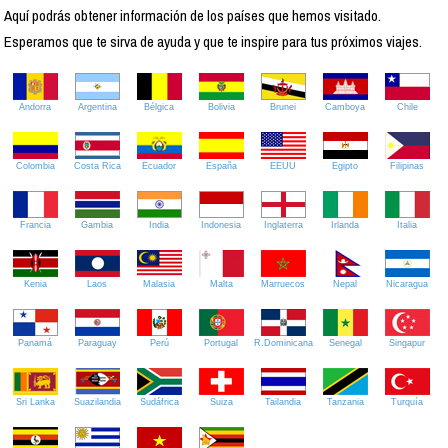
Aquí podrás obtener información de los países que hemos visitado.
Esperamos que te sirva de ayuda y que te inspire para tus próximos viajes.
Andorra
Argentina
Bélgica
Bolivia
Brunei
Camboya
Chile
Colombia
Costa Rica
Ecuador
España
EEUU
Egipto
Filipinas
Francia
Gambia
India
Indonesia
Inglaterra
Irlanda
Italia
Kenia
Laos
Malasia
Malta
Marruecos
Nepal
Nicaragua
Panamá
Paraguay
Perú
Portugal
R.Dominicana
Senegal
Singapur
Sri Lanka
Suazilandia
Sudáfrica
Suiza
Tailandia
Tanzania
Turquía