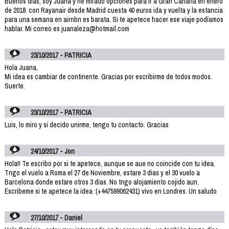
Buenos días, soy Juana y he mirado opciones para ir a Gran Canaria en enero
de 2018. con Rayanair desde Madrid cuesta 40 euros ida y vuelta y la estancia
para una semana en airnbn es barata. Si te apetece hacer ese viaje podíamos
hablar. Mi correo es juanaleza@hotmail.com
23/10/2017 - PATRICIA
Hola Juana,
Mi idea es cambiar de continente. Gracias por escribirme de todos modos.
Suerte.
23/10/2017 - PATRICIA
Luis, lo miro y si decido unirme, tengo tu contacto. Gracias
24/10/2017 - Jon
Hola!! Te escribo por si te apetece, aunque se aue no coincide con tu idea.
Tngo el vuelo a Roma el 27 de Noviembre, estare 3 dias y el 30 vuelo a
Barcelona donde estare otros 3 dias. No tngo alojamiento cojido aun.
Escribeme si te apetece la idea :(+447599062431) vivo en Londres. Un saludo
27/10/2017 - Daniel