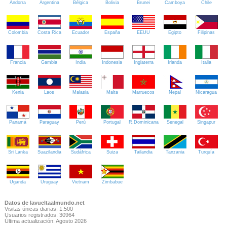
Andorra
Argentina
Bélgica
Bolivia
Brunei
Camboya
Chile
Colombia
Costa Rica
Ecuador
España
EEUU
Egipto
Filipinas
Francia
Gambia
India
Indonesia
Inglaterra
Irlanda
Italia
Kenia
Laos
Malasia
Malta
Marruecos
Nepal
Nicaragua
Panamá
Paraguay
Perú
Portugal
R.Dominicana
Senegal
Singapur
Sri Lanka
Suazilandia
Sudáfrica
Suiza
Tailandia
Tanzania
Turquía
Uganda
Uruguay
Vietnam
Zimbabue
Datos de lavueltaalmundo.net
Visitas únicas diarias: 1.500
Usuarios registrados: 30964
Última actualización: Agosto 2026