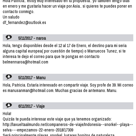
Hola Patricia.. estoy muy interesado en tu propuesta.. yo también tengo días
en enero y me gustaría hacer un viaje por Asia.. si quieres te puedes poner en
contacto conmigo.
Un saludo
df_fernandez@outlook.es
5/11/2017 - naroa
Hola, tengo disponibles desde el 12 al 17 de Enero, el destino para mi seria
alguna capital europea( por cuestión de tiempo) o Marruecos Tunez, si te
interesa te dejo el correo para que te pongas en contacto
belmennaroa@hotmail.com
5/11/2017 - Manu
Hola, Patricia. Estaría interesado en compartir viaje. Soy profe de 39. Mi correo
es manusanman@hotmail.com. Muchas gracias de antemano. Manu.
6/11/2017 - Viaje
Hola!
Quizás te pueda interesar este viaje que ya tenemos organizado:
http://lavueltaalmundo.net/companeros-de-viaje/Indonesia--snorkel--playa--
selva---empezamos-22-enero-2018/17309
Será principalmente playas, snorkel, lugares bonitos de naturaleza.