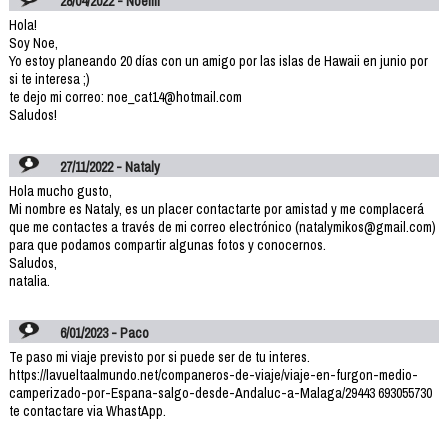
28/04/2022 - Noemí
Hola!
Soy Noe,
Yo estoy planeando 20 días con un amigo por las islas de Hawaii en junio por
si te interesa ;)
te dejo mi correo: noe_cat14@hotmail.com
Saludos!
27/11/2022 - Nataly
Hola mucho gusto,
Mi nombre es Nataly, es un placer contactarte por amistad y me complacerá
que me contactes a través de mi correo electrónico (natalymikos@gmail.com)
para que podamos compartir algunas fotos y conocernos.
Saludos,
natalia.
6/01/2023 - Paco
Te paso mi viaje previsto por si puede ser de tu interes.
https://lavueltaalmundo.net/companeros-de-viaje/viaje-en-furgon-medio-
camperizado-por-Espana-salgo-desde-Andaluc-a-Malaga/29443 693055730
te contactare via WhastApp.