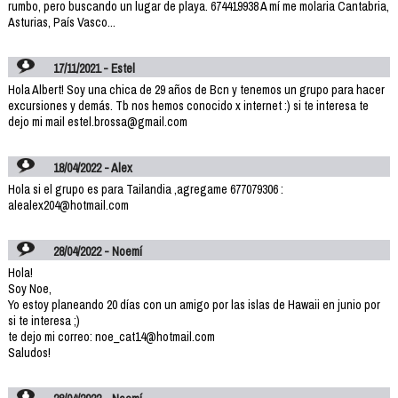
rumbo, pero buscando un lugar de playa. 674419938 A mí me molaria Cantabria,
Asturias, País Vasco...
17/11/2021 - Estel
Hola Albert! Soy una chica de 29 años de Bcn y tenemos un grupo para hacer
excursiones y demás. Tb nos hemos conocido x internet :) si te interesa te
dejo mi mail estel.brossa@gmail.com
18/04/2022 - Alex
Hola si el grupo es para Tailandia ,agregame 677079306 :
alealex204@hotmail.com
28/04/2022 - Noemí
Hola!
Soy Noe,
Yo estoy planeando 20 días con un amigo por las islas de Hawaii en junio por
si te interesa ;)
te dejo mi correo: noe_cat14@hotmail.com
Saludos!