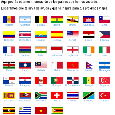
Aquí podrás obtener información de los países que hemos visitado.
Esperamos que te sirva de ayuda y que te inspire para tus próximos viajes.
Andorra
Argentina
Bélgica
Bolivia
Brunei
Camboya
Chile
Colombia
Costa Rica
Ecuador
España
EEUU
Egipto
Filipinas
Francia
Gambia
India
Indonesia
Inglaterra
Irlanda
Italia
Kenia
Laos
Malasia
Malta
Marruecos
Nepal
Nicaragua
Panamá
Paraguay
Perú
Portugal
R.Dominicana
Senegal
Singapur
Sri Lanka
Suazilandia
Sudáfrica
Suiza
Tailandia
Tanzania
Turquía