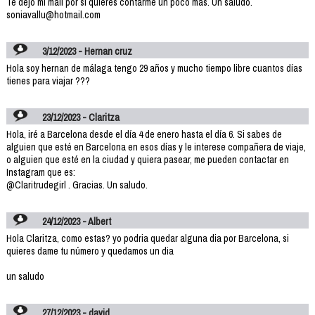
Te dejo mi mail por si quieres contarme un poco más. Un saludo.
soniavallu@hotmail.com
3/12/2023 - Hernan cruz
Hola soy hernan de málaga tengo 29 años y mucho tiempo libre cuantos días
tienes para viajar ???
23/12/2023 - Claritza
Hola, iré a Barcelona desde el día 4 de enero hasta el día 6. Si sabes de
alguien que esté en Barcelona en esos días y le interese compañera de viaje,
o alguien que esté en la ciudad y quiera pasear, me pueden contactar en
Instagram que es:
@Claritrudegirl . Gracias. Un saludo.
24/12/2023 - Albert
Hola Claritza, como estas? yo podria quedar alguna dia por Barcelona, si
quieres dame tu número y quedamos un dia
un saludo
27/12/2023 - david