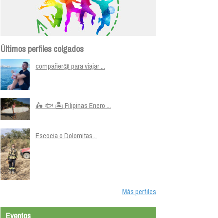
Últimos perfiles colgados
compañer@ para viajar ...
🛵 🐟 🏝️ Filipinas Enero ...
Escocia o Dolomitas...
Más perfiles
Eventos