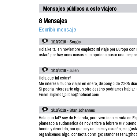
Mensajes públicos a este viajero
8 Mensajes
Escribir mensaje
1/10/2019 - Sergio
Hola ke tal en noviembre empiezo mi viaje por Europa con 
estaré por hay unos meses si te apetece pasar una temp
1/10/2019 - Julen
Hola que tal estas?
Me interesa mucho viajar en enero, dispongo de 20-25 dia
Si podria interesarte algun otro destino podriamos hablar.
Email: slipknot_bilbao@hotmail.com
3/10/2019 - Stan Johannes
Hola que tal? soy de Holanda, pero vivo toda mi vida en Esp
planeado a sudamerica de noviembre a febrero !!! Y bueno
bonito y divertido, por que soy un tio muy risueño, me gusta 
organicemos algo, contacta conmigo; standriessen1@hotma