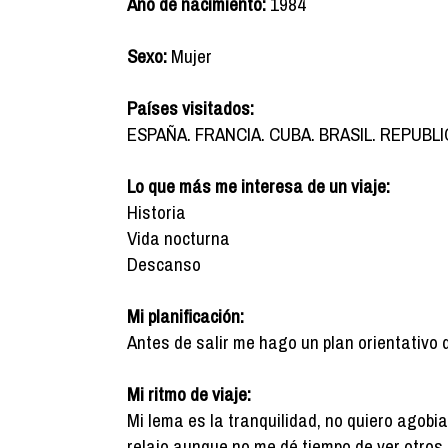
Año de nacimiento:
1984
Sexo:
Mujer
Países visitados:
ESPAÑA. FRANCIA. CUBA. BRASIL. REPUBL
Lo que más me interesa de un viaje:
Historia
Vida nocturna
Descanso
Mi planificación:
Antes de salir me hago un plan orientativo 
Mi ritmo de viaje:
Mi lema es la tranquilidad, no quiero agobi
relajo aunque no me dé tiempo de ver otros 