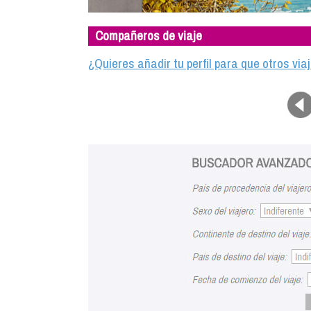
Compañeros de viaje
¿Quieres añadir tu perfil para que otros vi