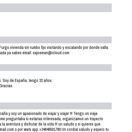
Furgo vivienda sin rumbo fijo visitando y escalando por donde valla
orada ya sabes email. sajosman@icloud.com
s. Soy de España, tengo 32 años.
 Gracias.
aña y soy un apasionado de viajar y viajar !!! Tengo un viaje
 me preguntaba si estarias interesada, organizamos un trayecto
la aventura y disfrutar de la vida !!! un saludo y si quieres que
il.com o por wats app +34646501780 Un cordial saludo y espero tu