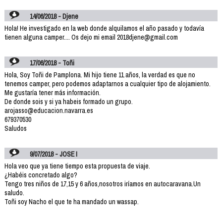
14/06/2018 - Djene
Hola! He investigado en la web donde alquilamos el año pasado y todavía
tienen alguna camper.... Os dejo mi email 2018djene@gmail.com
17/06/2018 - Toñi
Hola, Soy Toñi de Pamplona. Mi hijo tiene 11 años, la verdad es que no
tenemos camper, pero podemos adaptarnos a cualquier tipo de alojamiento.
Me gustaría tener más información.
De donde sois y si ya habeis formado un grupo.
arojasso@educacion.navarra.es
679370530
Saludos
9/07/2018 - JOSE I
Hola veo que ya tiene tiempo esta propuesta de viaje.
¿Habéis concretado algo?
Tengo tres niños de 17,15 y 6 años,nosotros iríamos en autocaravana.Un
saludo.
Toñi soy Nacho el que te ha mandado un wassap.