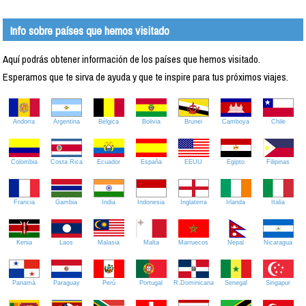
Info sobre países que hemos visitado
Aquí podrás obtener información de los países que hemos visitado.
Esperamos que te sirva de ayuda y que te inspire para tus próximos viajes.
Andorra
Argentina
Bélgica
Bolivia
Brunei
Camboya
Chile
Colombia
Costa Rica
Ecuador
España
EEUU
Egipto
Filipinas
Francia
Gambia
India
Indonesia
Inglaterra
Irlanda
Italia
Kenia
Laos
Malasia
Malta
Marruecos
Nepal
Nicaragua
Panamá
Paraguay
Perú
Portugal
R.Dominicana
Senegal
Singapur