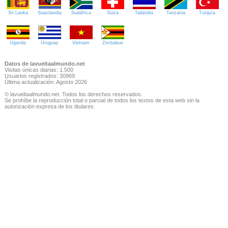
Sri Lanka
Suazilandia
Sudáfrica
Suiza
Tailandia
Tanzania
Turquía
Uganda
Uruguay
Vietnam
Zimbabue
Datos de lavueltaalmundo.net
Visitas únicas diarias: 1.500
Usuarios registrados: 30969
Última actualización: Agosto 2026
© lavueltaalmundo.net. Todos los derechos reservados.
Se prohíbe la reproducción total o parcial de todos los textos de esta web sin la
autorización expresa de los titulares.