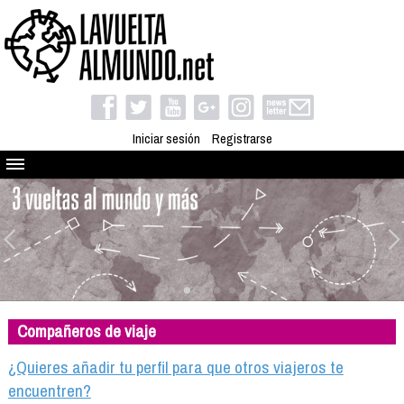
Iniciar sesión
Registrarse
Quienes somos
El proyecto
Blog
Viaja con nosotros
Camino solidario
Compañeros de viaje
Libros
Club de viajes
¿Quieres añadir tu perfil para que otros viajeros te
Compañeros de viaje
encuentren?