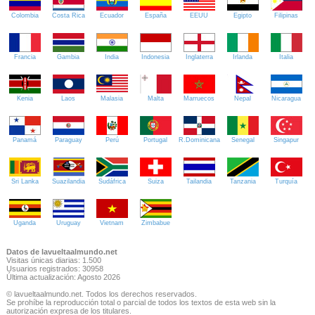
Colombia
Costa Rica
Ecuador
España
EEUU
Egipto
Filipinas
Francia
Gambia
India
Indonesia
Inglaterra
Irlanda
Italia
Kenia
Laos
Malasia
Malta
Marruecos
Nepal
Nicaragua
Panamá
Paraguay
Perú
Portugal
R.Dominicana
Senegal
Singapur
Sri Lanka
Suazilandia
Sudáfrica
Suiza
Tailandia
Tanzania
Turquía
Uganda
Uruguay
Vietnam
Zimbabue
Datos de lavueltaalmundo.net
Visitas únicas diarias: 1.500
Usuarios registrados: 30958
Última actualización: Agosto 2026
© lavueltaalmundo.net. Todos los derechos reservados.
Se prohíbe la reproducción total o parcial de todos los textos de esta web sin la
autorización expresa de los titulares.