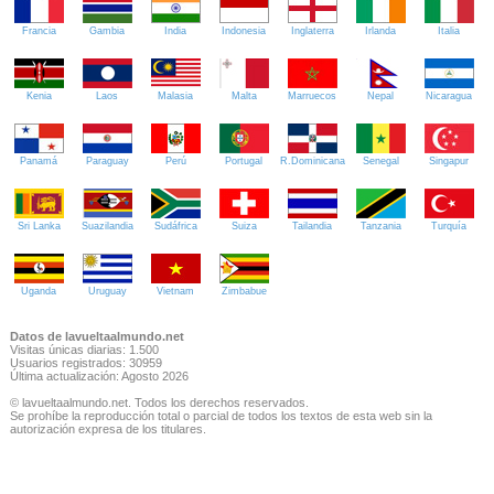
Francia
Gambia
India
Indonesia
Inglaterra
Irlanda
Italia
Kenia
Laos
Malasia
Malta
Marruecos
Nepal
Nicaragua
Panamá
Paraguay
Perú
Portugal
R.Dominicana
Senegal
Singapur
Sri Lanka
Suazilandia
Sudáfrica
Suiza
Tailandia
Tanzania
Turquía
Uganda
Uruguay
Vietnam
Zimbabue
Datos de lavueltaalmundo.net
Visitas únicas diarias: 1.500
Usuarios registrados: 30959
Última actualización: Agosto 2026
© lavueltaalmundo.net. Todos los derechos reservados.
Se prohíbe la reproducción total o parcial de todos los textos de esta web sin la
autorización expresa de los titulares.