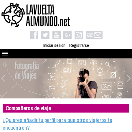
Iniciar sesión
Registrarse
Quienes somos
El proyecto
Blog
Viaja con nosotros
Camino solidario
Compañeros de viaje
Libros
Club de viajes
¿Quieres añadir tu perfil para que otros viajeros te
Compañeros de viaje
encuentren?