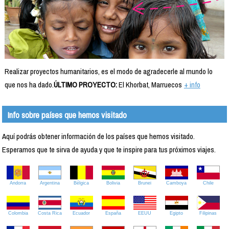
Realizar proyectos humanitarios, es el modo de agradecerle al mundo lo
que nos ha dado.
ÚLTIMO PROYECTO:
El Khorbat, Marruecos
+ info
Info sobre países que hemos visitado
Aquí podrás obtener información de los países que hemos visitado.
Esperamos que te sirva de ayuda y que te inspire para tus próximos viajes.
Andorra
Argentina
Bélgica
Bolivia
Brunei
Camboya
Chile
Colombia
Costa Rica
Ecuador
España
EEUU
Egipto
Filipinas