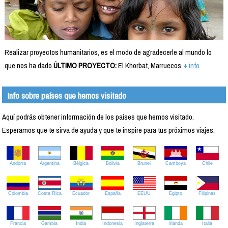
Realizar proyectos humanitarios, es el modo de agradecerle al mundo lo
que nos ha dado.
ÚLTIMO PROYECTO:
El Khorbat, Marruecos
+ info
Info sobre países que hemos visitado
Aquí podrás obtener información de los países que hemos visitado.
Esperamos que te sirva de ayuda y que te inspire para tus próximos viajes.
Andorra
Argentina
Bélgica
Bolivia
Brunei
Camboya
Chile
Colombia
Costa Rica
Ecuador
España
EEUU
Egipto
Filipinas
Francia
Gambia
India
Indonesia
Inglaterra
Irlanda
Italia