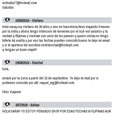
estivalia77@hotmail.com
Saludos
23/06/2016 - Stefano
Hola saray,soy stefano de 30 años y vivo en barcelona,llevo viajando 5 meses
por la india y ahora tengo intencion de moverme por el sud-est asiatico y la
verdad q filipinas y vietnam son unos de los paeses q quiero visitar,no tengo
billete de vuelta y por eso las fechas pueden coincidir.bueno te dejo mi email
y si te apetece me escribes:estefanoitali@hotmail.com
q tengas un buen viaje!!!
24/06/2016 - Reichel
hola,
estaré por la zona a partir del 15 de septiembre. Te dejo mi mail por si
podemos coincidir por allí: raquel_mg@hotmail.com
Feliz Viajeee!
3/07/2016 - Adrian
HOLA SARAY YO ESTOY PENSADO EN IR POR ESAS FECHAS A FILIPINAS AUN