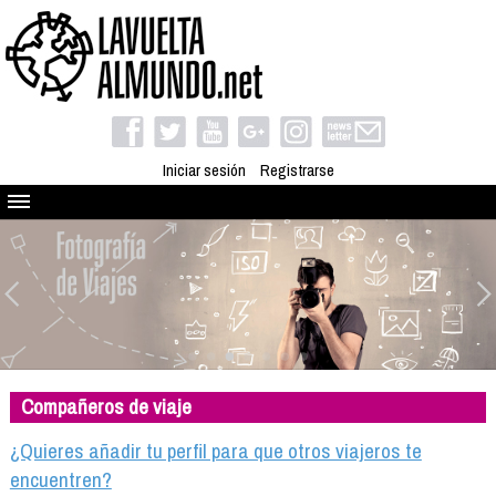
Iniciar sesión
Registrarse
Quienes somos
El proyecto
Blog
Viaja con nosotros
Camino solidario
Compañeros de viaje
Libros
Club de viajes
¿Quieres añadir tu perfil para que otros viajeros te
Compañeros de viaje
encuentren?