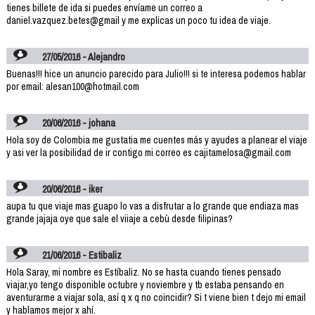
tienes billete de ida si puedes envíame un correo a
daniel.vazquez.betes@gmail y me explicas un poco tu idea de viaje.
27/05/2016 - Alejandro
Buenas!!! hice un anuncio parecido para Julio!!! si te interesa podemos hablar
por email: alesan100@hotmail.com
20/06/2016 - johana
Hola soy de Colombia me gustatia me cuentes más y ayudes a planear el viaje
y asi ver la posibilidad de ir contigo mi correo es cajitamelosa@gmail.com
20/06/2016 - iker
aupa tu que viaje mas guapo lo vas a disfrutar a lo grande que endiaza mas
grande jajaja oye que sale el viiaje a cebù desde filipinas?
21/06/2016 - Estibaliz
Hola Saray, mi nombre es Estíbaliz. No se hasta cuando tienes pensado
viajar,yo tengo disponible octubre y noviembre y tb estaba pensando en
aventurarme a viajar sola, así q x q no coincidir? Si t viene bien t dejo mi email
y hablamos mejor x ahí.