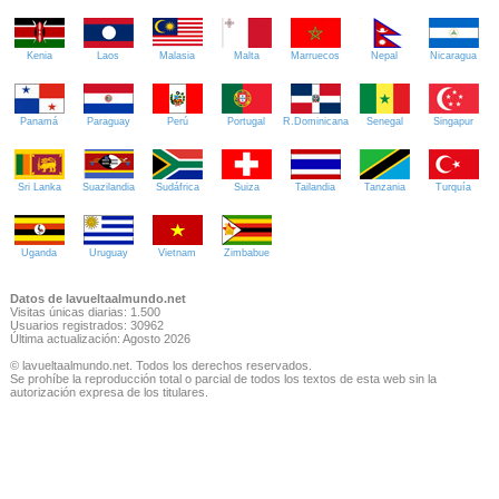
Kenia
Laos
Malasia
Malta
Marruecos
Nepal
Nicaragua
Panamá
Paraguay
Perú
Portugal
R.Dominicana
Senegal
Singapur
Sri Lanka
Suazilandia
Sudáfrica
Suiza
Tailandia
Tanzania
Turquía
Uganda
Uruguay
Vietnam
Zimbabue
Datos de lavueltaalmundo.net
Visitas únicas diarias: 1.500
Usuarios registrados: 30962
Última actualización: Agosto 2026
© lavueltaalmundo.net. Todos los derechos reservados.
Se prohíbe la reproducción total o parcial de todos los textos de esta web sin la
autorización expresa de los titulares.