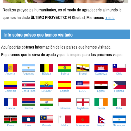
Realizar proyectos humanitarios, es el modo de agradecerle al mundo lo
que nos ha dado.
ÚLTIMO PROYECTO:
El Khorbat, Marruecos
+ info
Info sobre países que hemos visitado
Aquí podrás obtener información de los países que hemos visitado.
Esperamos que te sirva de ayuda y que te inspire para tus próximos viajes.
Andorra
Argentina
Bélgica
Bolivia
Brunei
Camboya
Chile
Colombia
Costa Rica
Ecuador
España
EEUU
Egipto
Filipinas
Francia
Gambia
India
Indonesia
Inglaterra
Irlanda
Italia
Kenia
Laos
Malasia
Malta
Marruecos
Nepal
Nicaragua