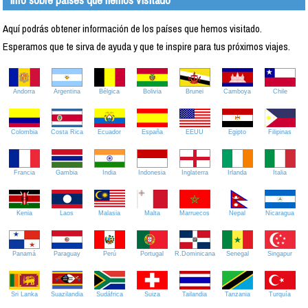
Aquí podrás obtener información de los países que hemos visitado.
Esperamos que te sirva de ayuda y que te inspire para tus próximos viajes.
Andorra
Argentina
Bélgica
Bolivia
Brunei
Camboya
Chile
Colombia
Costa Rica
Ecuador
España
EEUU
Egipto
Filipinas
Francia
Gambia
India
Indonesia
Inglaterra
Irlanda
Italia
Kenia
Laos
Malasia
Malta
Marruecos
Nepal
Nicaragua
Panamá
Paraguay
Perú
Portugal
R.Dominicana
Senegal
Singapur
Sri Lanka
Suazilandia
Sudáfrica
Suiza
Tailandia
Tanzania
Turquía