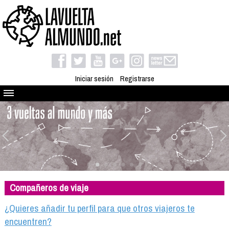
Iniciar sesión
Registrarse
Quienes somos
El proyecto
Blog
Viaja con nosotros
Camino solidario
Compañeros de viaje
Libros
Club de viajes
¿Quieres añadir tu perfil para que otros viajeros te
Compañeros de viaje
encuentren?