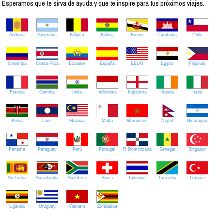
Esperamos que te sirva de ayuda y que te inspire para tus próximos viajes.
Andorra
Argentina
Bélgica
Bolivia
Brunei
Camboya
Chile
Colombia
Costa Rica
Ecuador
España
EEUU
Egipto
Filipinas
Francia
Gambia
India
Indonesia
Inglaterra
Irlanda
Italia
Kenia
Laos
Malasia
Malta
Marruecos
Nepal
Nicaragua
Panamá
Paraguay
Perú
Portugal
R.Dominicana
Senegal
Singapur
Sri Lanka
Suazilandia
Sudáfrica
Suiza
Tailandia
Tanzania
Turquía
Uganda
Uruguay
Vietnam
Zimbabue