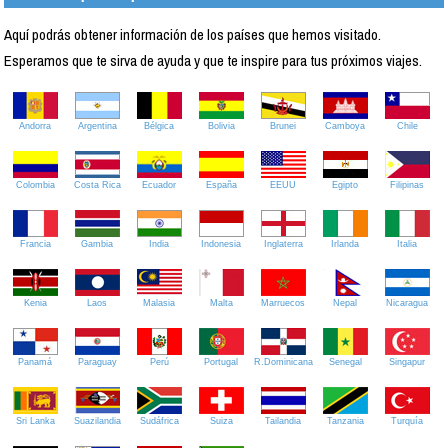
Aquí podrás obtener información de los países que hemos visitado.
Esperamos que te sirva de ayuda y que te inspire para tus próximos viajes.
Andorra
Argentina
Bélgica
Bolivia
Brunei
Camboya
Chile
Colombia
Costa Rica
Ecuador
España
EEUU
Egipto
Filipinas
Francia
Gambia
India
Indonesia
Inglaterra
Irlanda
Italia
Kenia
Laos
Malasia
Malta
Marruecos
Nepal
Nicaragua
Panamá
Paraguay
Perú
Portugal
R.Dominicana
Senegal
Singapur
Sri Lanka
Suazilandia
Sudáfrica
Suiza
Tailandia
Tanzania
Turquía