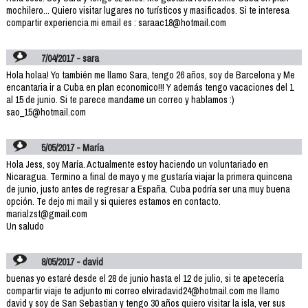
mochilero... Quiero visitar lugares no turísticos y masificados. Si te interesa
compartir experiencia mi email es : saraac18@hotmail.com
7/04/2017 - sara
Hola holaa! Yo también me llamo Sara, tengo 26 años, soy de Barcelona y Me
encantaria ir a Cuba en plan economico!!! Y además tengo vacaciones del 1
al 15 de junio. Si te parece mandame un correo y hablamos :)
sao_15@hotmail.com
5/05/2017 - María
Hola Jess, soy María. Actualmente estoy haciendo un voluntariado en
Nicaragua. Termino a final de mayo y me gustaría viajar la primera quincena
de junio, justo antes de regresar a España. Cuba podría ser una muy buena
opción. Te dejo mi mail y si quieres estamos en contacto.
marialzst@gmail.com
Un saludo
8/05/2017 - david
buenas yo estaré desde el 28 de junio hasta el 12 de julio, si te apetecería
compartir viaje te adjunto mi correo elviradavid24@hotmail.com me llamo
david y soy de San Sebastian y tengo 30 años quiero visitar la isla, ver sus