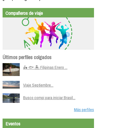
Compañeros de viaje
Últimos perfiles colgados
🛵 🐟 🏝️ Filipinas Enero ...
Viaje Septiembre...
Busco compi para iniciar Brasil...
Más perfiles
Eventos