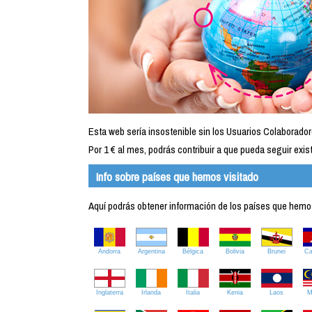
Esta web sería insostenible sin los Usuarios Colaborador
Por 1 € al mes, podrás contribuir a que pueda seguir exist
Info sobre países que hemos visitado
Aquí podrás obtener información de los países que hemos 
Andorra
Argentina
Bélgica
Bolivia
Brunei
C
Inglaterra
Irlanda
Italia
Kenia
Laos
M