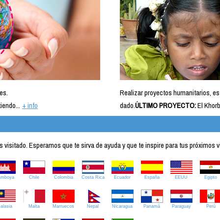
es.
Realizar proyectos humanitarios, es
iendo...
+ info
dado.
ÚLTIMO PROYECTO:
El Khorb
visitado. Esperamos que te sirva de ayuda y que te inspire para tus próximos v
amboya
Chile
Colombia
Costa Rica
Ecuador
España
EEUU
Egipto
alasia
Malta
Marruecos
Nepal
Nicaragua
Panamá
Paraguay
Perú