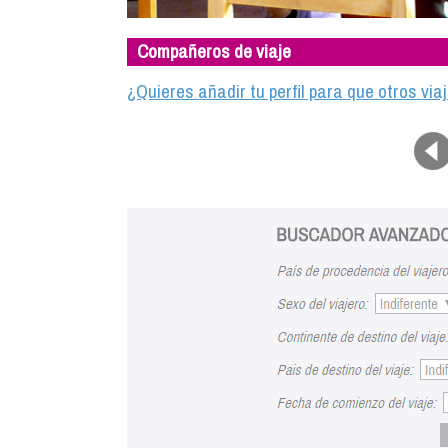
Compañeros de viaje
¿Quieres añadir tu perfil para que otros vi