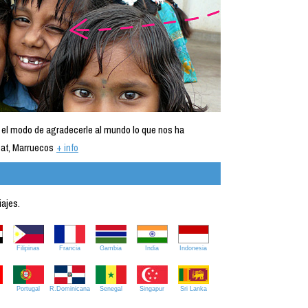
 el modo de agradecerle al mundo lo que nos ha
at, Marruecos
+ info
iajes.
Filipinas
Francia
Gambia
India
Indonesia
Portugal
R.Dominicana
Senegal
Singapur
Sri Lanka