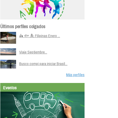
Últimos perfiles colgados
🛵 🐟 🏝️ Filipinas Enero ...
Viaje Septiembre...
Busco compi para iniciar Brasil...
Más perfiles
Eventos