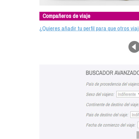
Compañeros de viaje
¿Quieres añadir tu perfil para que otros vi