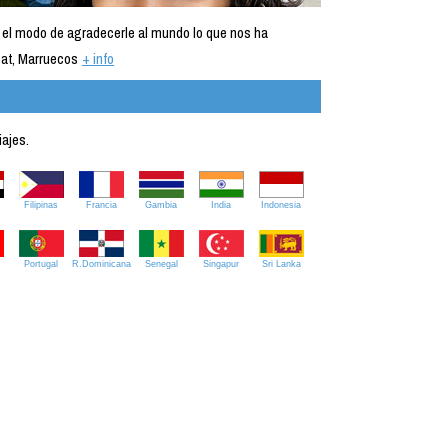
 el modo de agradecerle al mundo lo que nos ha
at, Marruecos
+ info
iajes.
Filipinas
Francia
Gambia
India
Indonesia
Portugal
R.Dominicana
Senegal
Singapur
Sri Lanka