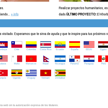
es.
Realizar proyectos humanitarios, es
iendo...
+ info
dado.
ÚLTIMO PROYECTO:
El Khorb
visitado. Esperamos que te sirva de ayuda y que te inspire para tus próximos v
amboya
Chile
Colombia
Costa Rica
Ecuador
España
EEUU
Egipto
alasia
Malta
Marruecos
Nepal
Nicaragua
Panamá
Paraguay
Perú
urquía
Uganda
Uruguay
Vietnam
Zimbabue
ta web sin la autorización expresa de los titulares.