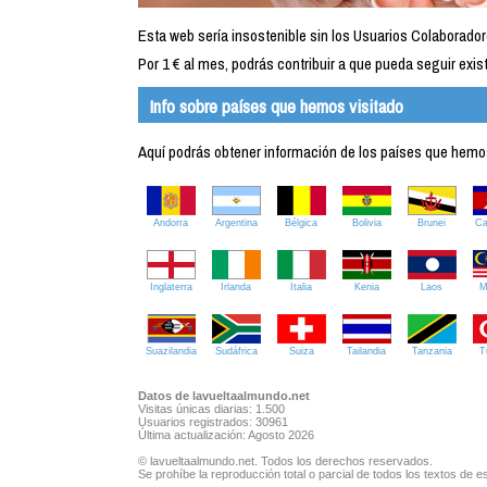
Esta web sería insostenible sin los Usuarios Colaborador
Por 1 € al mes, podrás contribuir a que pueda seguir exist
Info sobre países que hemos visitado
Aquí podrás obtener información de los países que hemos 
Andorra
Argentina
Bélgica
Bolivia
Brunei
C
Inglaterra
Irlanda
Italia
Kenia
Laos
M
Suazilandia
Sudáfrica
Suiza
Tailandia
Tanzania
T
Datos de lavueltaalmundo.net
Visitas únicas diarias: 1.500
Usuarios registrados: 30961
Última actualización: Agosto 2026
© lavueltaalmundo.net. Todos los derechos reservados.
Se prohíbe la reproducción total o parcial de todos los textos de es