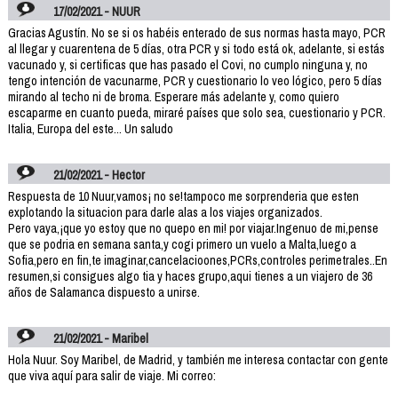
17/02/2021 - NUUR
Gracias Agustín. No se si os habéis enterado de sus normas hasta mayo, PCR
al llegar y cuarentena de 5 días, otra PCR y si todo está ok, adelante, si estás
vacunado y, si certificas que has pasado el Covi, no cumplo ninguna y, no
tengo intención de vacunarme, PCR y cuestionario lo veo lógico, pero 5 días
mirando al techo ni de broma. Esperare más adelante y, como quiero
escaparme en cuanto pueda, miraré países que solo sea, cuestionario y PCR.
Italia, Europa del este... Un saludo
21/02/2021 - Hector
Respuesta de 10 Nuur,vamos¡ no se!tampoco me sorprenderia que esten
explotando la situacion para darle alas a los viajes organizados.
Pero vaya,¡que yo estoy que no quepo en mi! por viajar.Ingenuo de mi,pense
que se podria en semana santa,y cogi primero un vuelo a Malta,luego a
Sofia,pero en fin,te imaginar,cancelacioones,PCRs,controles perimetrales..En
resumen,si consigues algo tia y haces grupo,aqui tienes a un viajero de 36
años de Salamanca dispuesto a unirse.
21/02/2021 - Maribel
Hola Nuur. Soy Maribel, de Madrid, y también me interesa contactar con gente
que viva aquí para salir de viaje. Mi correo: