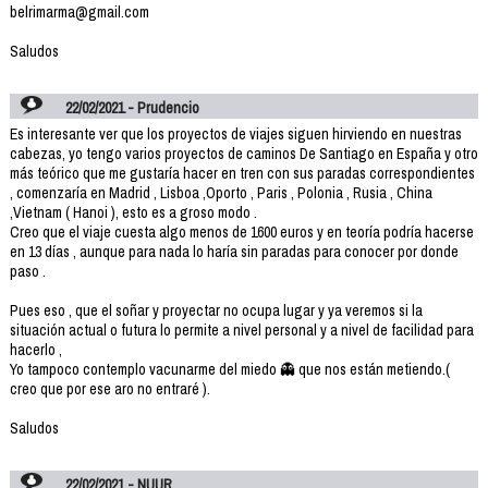
belrimarma@gmail.com
Saludos
22/02/2021 - Prudencio
Es interesante ver que los proyectos de viajes siguen hirviendo en nuestras
cabezas, yo tengo varios proyectos de caminos De Santiago en España y otro
más teórico que me gustaría hacer en tren con sus paradas correspondientes
, comenzaría en Madrid , Lisboa ,Oporto , Paris , Polonia , Rusia , China
,Vietnam ( Hanoi ), esto es a groso modo .
Creo que el viaje cuesta algo menos de 1600 euros y en teoría podría hacerse
en 13 días , aunque para nada lo haría sin paradas para conocer por donde
paso .
Pues eso , que el soñar y proyectar no ocupa lugar y ya veremos si la
situación actual o futura lo permite a nivel personal y a nivel de facilidad para
hacerlo ,
Yo tampoco contemplo vacunarme del miedo 👻 que nos están metiendo.(
creo que por ese aro no entraré ).
Saludos
22/02/2021 - NUUR