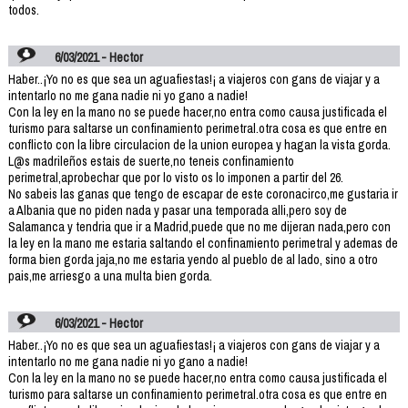
todos.
6/03/2021 - Hector
Haber..¡Yo no es que sea un aguafiestas!¡ a viajeros con gans de viajar y a
intentarlo no me gana nadie ni yo gano a nadie!
Con la ley en la mano no se puede hacer,no entra como causa justificada el
turismo para saltarse un confinamiento perimetral.otra cosa es que entre en
conflicto con la libre circulacion de la union europea y hagan la vista gorda.
L@s madrileños estais de suerte,no teneis confinamiento
perimetral,aprobechar que por lo visto os lo imponen a partir del 26.
No sabeis las ganas que tengo de escapar de este coronacirco,me gustaria ir
a Albania que no piden nada y pasar una temporada alli,pero soy de
Salamanca y tendria que ir a Madrid,puede que no me dijeran nada,pero con
la ley en la mano me estaria saltando el confinamiento perimetral y ademas de
forma bien gorda jaja,no me estaria yendo al pueblo de al lado, sino a otro
pais,me arriesgo a una multa bien gorda.
6/03/2021 - Hector
Haber..¡Yo no es que sea un aguafiestas!¡ a viajeros con gans de viajar y a
intentarlo no me gana nadie ni yo gano a nadie!
Con la ley en la mano no se puede hacer,no entra como causa justificada el
turismo para saltarse un confinamiento perimetral.otra cosa es que entre en