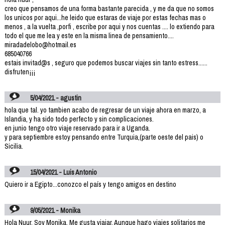
creo que pensamos de una forma bastante parecida , y me da que no somos
los unicos por aqui...he leido que estaras de viaje por estas fechas mas o
menos , a la vuelta ,porfi , escribe por aqui y nos cuentas .... lo extiendo para
todo el que me lea y este en la misma linea de pensamiento....
miradadelobo@hotmail.es
685040766
estais invitad@s , seguro que podemos buscar viajes sin tanto estress......
disfruten¡¡¡
5/04/2021 - agustin
hola que tal. yo tambien acabo de regresar de un viaje ahora en marzo, a
Islandia, y ha sido todo perfecto y sin complicaciones.
en junio tengo otro viaje reservado para ir a Uganda.
y para septiembre estoy pensando entre Turquia,(parte oeste del pais) o
Sicilia.
15/04/2021 - Luis Antonio
Quiero ir a Egipto...conozco el país y tengo amigos en destino
9/05/2021 - Monika
Hola Nuur. Soy Monika. Me gusta viajar. Aunque hago viajes solitarios me