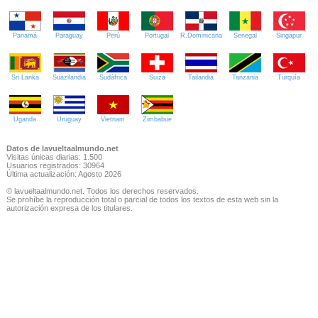
Panamá
Paraguay
Perú
Portugal
R.Dominicana
Senegal
Singapur
Sri Lanka
Suazilandia
Sudáfrica
Suiza
Tailandia
Tanzania
Turquía
Uganda
Uruguay
Vietnam
Zimbabue
Datos de lavueltaalmundo.net
Visitas únicas diarias: 1.500
Usuarios registrados: 30964
Última actualización: Agosto 2026
© lavueltaalmundo.net. Todos los derechos reservados.
Se prohíbe la reproducción total o parcial de todos los textos de esta web sin la
autorización expresa de los titulares.