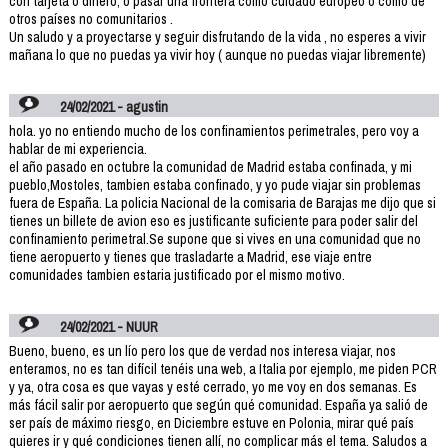
con tarjeta o dinero, o pasar una frontera como cuidado europeo o como de
otros países no comunitarios .
Un saludo y a proyectarse y seguir disfrutando de la vida , no esperes a vivir
mañana lo que no puedas ya vivir hoy ( aunque no puedas viajar libremente)
24/02/2021 - agustin
hola. yo no entiendo mucho de los confinamientos perimetrales, pero voy a
hablar de mi experiencia.
el año pasado en octubre la comunidad de Madrid estaba confinada, y mi
pueblo,Mostoles, tambien estaba confinado, y yo pude viajar sin problemas
fuera de España. La policia Nacional de la comisaria de Barajas me dijo que si
tienes un billete de avion eso es justificante suficiente para poder salir del
confinamiento perimetral.Se supone que si vives en una comunidad que no
tiene aeropuerto y tienes que trasladarte a Madrid, ese viaje entre
comunidades tambien estaria justificado por el mismo motivo.
24/02/2021 - NUUR
Bueno, bueno, es un lío pero los que de verdad nos interesa viajar, nos
enteramos, no es tan difícil tenéis una web, a Italia por ejemplo, me piden PCR
y ya, otra cosa es que vayas y esté cerrado, yo me voy en dos semanas. Es
más fácil salir por aeropuerto que según qué comunidad. España ya salió de
ser país de máximo riesgo, en Diciembre estuve en Polonia, mirar qué país
quieres ir y qué condiciones tienen allí, no complicar más el tema. Saludos a