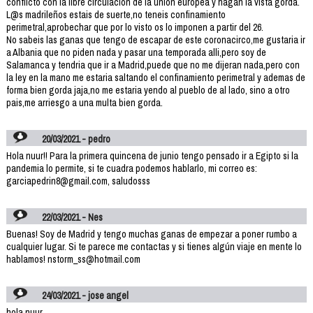
conflicto con la libre circulacion de la union europea y hagan la vista gorda.
L@s madrileños estais de suerte,no teneis confinamiento
perimetral,aprobechar que por lo visto os lo imponen a partir del 26.
No sabeis las ganas que tengo de escapar de este coronacirco,me gustaria ir
a Albania que no piden nada y pasar una temporada alli,pero soy de
Salamanca y tendria que ir a Madrid,puede que no me dijeran nada,pero con
la ley en la mano me estaria saltando el confinamiento perimetral y ademas de
forma bien gorda jaja,no me estaria yendo al pueblo de al lado, sino a otro
pais,me arriesgo a una multa bien gorda.
20/03/2021 - pedro
Hola nuur!! Para la primera quincena de junio tengo pensado ir a Egipto si la
pandemia lo permite, si te cuadra podemos hablarlo, mi correo es:
garciapedrin8@gmail.com, saludosss
22/03/2021 - Nes
Buenas! Soy de Madrid y tengo muchas ganas de empezar a poner rumbo a
cualquier lugar. Si te parece me contactas y si tienes algún viaje en mente lo
hablamos! nstorm_ss@hotmail.com
24/03/2021 - jose angel
hola nuur ,