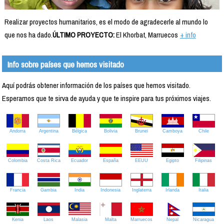
Realizar proyectos humanitarios, es el modo de agradecerle al mundo lo
que nos ha dado.
ÚLTIMO PROYECTO:
El Khorbat, Marruecos
+ info
Info sobre países que hemos visitado
Aquí podrás obtener información de los países que hemos visitado.
Esperamos que te sirva de ayuda y que te inspire para tus próximos viajes.
Andorra
Argentina
Bélgica
Bolivia
Brunei
Camboya
Chile
Colombia
Costa Rica
Ecuador
España
EEUU
Egipto
Filipinas
Francia
Gambia
India
Indonesia
Inglaterra
Irlanda
Italia
Kenia
Laos
Malasia
Malta
Marruecos
Nepal
Nicaragua