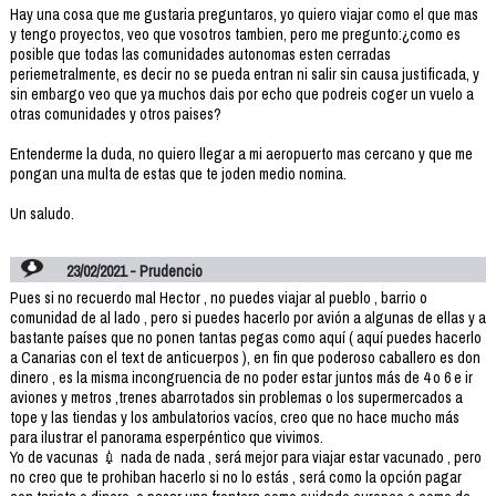
Hay una cosa que me gustaria preguntaros, yo quiero viajar como el que mas
y tengo proyectos, veo que vosotros tambien, pero me pregunto:¿como es
posible que todas las comunidades autonomas esten cerradas
periemetralmente, es decir no se pueda entran ni salir sin causa justificada, y
sin embargo veo que ya muchos dais por echo que podreis coger un vuelo a
otras comunidades y otros paises?
Entenderme la duda, no quiero llegar a mi aeropuerto mas cercano y que me
pongan una multa de estas que te joden medio nomina.
Un saludo.
23/02/2021 - Prudencio
Pues si no recuerdo mal Hector , no puedes viajar al pueblo , barrio o
comunidad de al lado , pero si puedes hacerlo por avión a algunas de ellas y a
bastante países que no ponen tantas pegas como aquí ( aquí puedes hacerlo
a Canarias con el text de anticuerpos ), en fin que poderoso caballero es don
dinero , es la misma incongruencia de no poder estar juntos más de 4 o 6 e ir
aviones y metros ,trenes abarrotados sin problemas o los supermercados a
tope y las tiendas y los ambulatorios vacíos, creo que no hace mucho más
para ilustrar el panorama esperpéntico que vivimos.
Yo de vacunas 💉 nada de nada , será mejor para viajar estar vacunado , pero
no creo que te prohiban hacerlo si no lo estás , será como la opción pagar