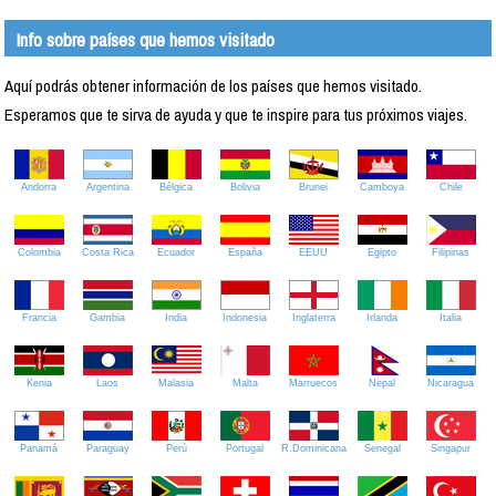
Info sobre países que hemos visitado
Aquí podrás obtener información de los países que hemos visitado.
Esperamos que te sirva de ayuda y que te inspire para tus próximos viajes.
Andorra
Argentina
Bélgica
Bolivia
Brunei
Camboya
Chile
Colombia
Costa Rica
Ecuador
España
EEUU
Egipto
Filipinas
Francia
Gambia
India
Indonesia
Inglaterra
Irlanda
Italia
Kenia
Laos
Malasia
Malta
Marruecos
Nepal
Nicaragua
Panamá
Paraguay
Perú
Portugal
R.Dominicana
Senegal
Singapur