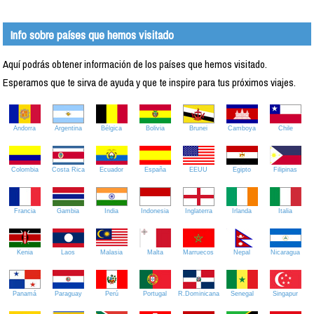
Info sobre países que hemos visitado
Aquí podrás obtener información de los países que hemos visitado.
Esperamos que te sirva de ayuda y que te inspire para tus próximos viajes.
Andorra
Argentina
Bélgica
Bolivia
Brunei
Camboya
Chile
Colombia
Costa Rica
Ecuador
España
EEUU
Egipto
Filipinas
Francia
Gambia
India
Indonesia
Inglaterra
Irlanda
Italia
Kenia
Laos
Malasia
Malta
Marruecos
Nepal
Nicaragua
Panamá
Paraguay
Perú
Portugal
R.Dominicana
Senegal
Singapur