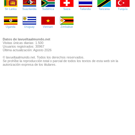
Sri Lanka
Suazilandia
Sudáfrica
Suiza
Tailandia
Tanzania
Turquía
Uganda
Uruguay
Vietnam
Zimbabue
Datos de lavueltaalmundo.net
Visitas únicas diarias: 1.500
Usuarios registrados: 30967
Última actualización: Agosto 2026
© lavueltaalmundo.net. Todos los derechos reservados.
Se prohíbe la reproducción total o parcial de todos los textos de esta web sin la
autorización expresa de los titulares.