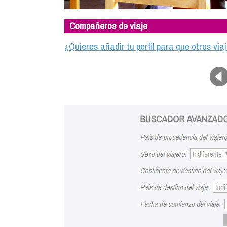
Compañeros de viaje
¿Quieres añadir tu perfil para que otros vi