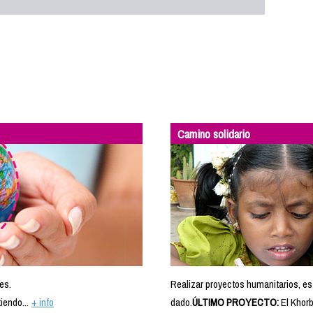
Camino solidario
es.
Realizar proyectos humanitarios, es
iendo...
+ info
dado.
ÚLTIMO PROYECTO:
El Khorb