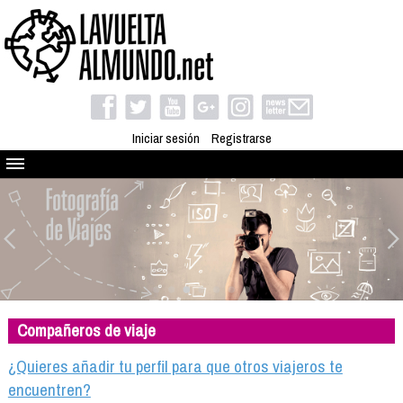
Iniciar sesión
Registrarse
Quienes somos
El proyecto
Blog
Viaja con nosotros
Camino solidario
Compañeros de viaje
Libros
Club de viajes
¿Quieres añadir tu perfil para que otros viajeros te
Compañeros de viaje
encuentren?