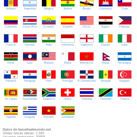
Andorra
Argentina
Bélgica
Bolivia
Brunei
Camboya
Chile
Colombia
Costa Rica
Ecuador
España
EEUU
Egipto
Filipinas
Francia
Gambia
India
Indonesia
Inglaterra
Irlanda
Italia
Kenia
Laos
Malasia
Malta
Marruecos
Nepal
Nicaragua
Panamá
Paraguay
Perú
Portugal
R.Dominicana
Senegal
Singapur
Sri Lanka
Suazilandia
Sudáfrica
Suiza
Tailandia
Tanzania
Turquía
Uganda
Uruguay
Vietnam
Zimbabue
Datos de lavueltaalmundo.net
Visitas únicas diarias: 1.500
Usuarios registrados: 30959