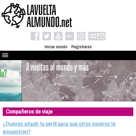
Iniciar sesión
Registrarse
Quienes somos
El proyecto
Blog
Viaja con nosotros
Camino solidario
Compañeros de viaje
Libros
Club de viajes
¿Quieres añadir tu perfil para que otros viajeros te
Compañeros de viaje
encuentren?