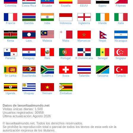
Colombia
Costa Rica
Ecuador
España
EEUU
Egipto
Filipinas
Francia
Gambia
India
Indonesia
Inglaterra
Irlanda
Italia
Kenia
Laos
Malasia
Malta
Marruecos
Nepal
Nicaragua
Panamá
Paraguay
Perú
Portugal
R.Dominicana
Senegal
Singapur
Sri Lanka
Suazilandia
Sudáfrica
Suiza
Tailandia
Tanzania
Turquía
Uganda
Uruguay
Vietnam
Zimbabue
Datos de lavueltaalmundo.net
Visitas únicas diarias: 1.500
Usuarios registrados: 30958
Última actualización: Agosto 2026
© lavueltaalmundo.net. Todos los derechos reservados.
Se prohíbe la reproducción total o parcial de todos los textos de esta web sin la
autorización expresa de los titulares.