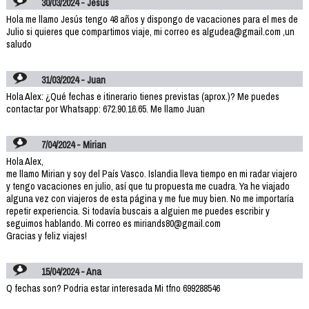
30/03/2024 - Jesús
Hola me llamo Jesús tengo 48 años y dispongo de vacaciones para el mes de
Julio si quieres que compartimos viaje, mi correo es algudea@gmail.com ,un
saludo
31/03/2024 - Juan
Hola Alex: ¿Qué fechas e itinerario tienes previstas (aprox.)? Me puedes
contactar por Whatsapp: 672.90.16.65. Me llamo Juan
7/04/2024 - Mirian
Hola Alex,
me llamo Mirian y soy del País Vasco. Islandia lleva tiempo en mi radar viajero
y tengo vacaciones en julio, así que tu propuesta me cuadra. Ya he viajado
alguna vez con viajeros de esta página y me fue muy bien. No me importaría
repetir experiencia. Si todavía buscais a alguien me puedes escribir y
seguimos hablando. Mi correo es miriands80@gmail.com
Gracias y feliz viajes!
15/04/2024 - Ana
Q fechas son? Podria estar interesada Mi tfno 699288546