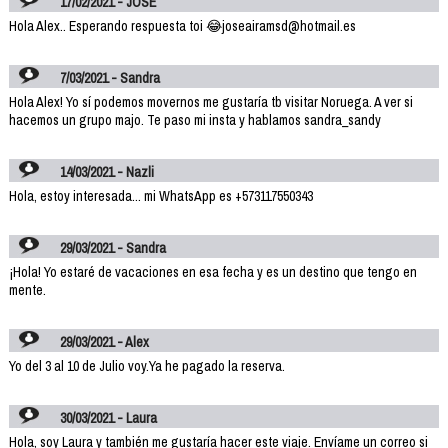
17/02/2021 - JOSE
Hola Alex.. Esperando respuesta toi 😂joseairamsd@hotmail.es
7/03/2021 - Sandra
Hola Alex! Yo sí podemos movernos me gustaría tb visitar Noruega. A ver si
hacemos un grupo majo. Te paso mi insta y hablamos sandra_sandy
14/03/2021 - Nazli
Hola, estoy interesada... mi WhatsApp es +573117550343
29/03/2021 - Sandra
¡Hola! Yo estaré de vacaciones en esa fecha y es un destino que tengo en
mente.
29/03/2021 - Alex
Yo del 3 al 10 de Julio voy.Ya he pagado la reserva.
30/03/2021 - Laura
Hola, soy Laura y también me gustaría hacer este viaje. Envíame un correo si