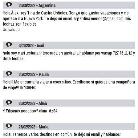
26/09/2022 - Argentina
Hola Álex, soy Tina de Castro Urdiales. Tengo que gastar vacaciones y me
apetece ir a Nueva York. Te dejo mi email. argentina.merino@gmail.com. mis
fechas son flexibles
Un saludo
6/01/2023 - mari
hola soy mari ,estaria interesada en australia,hablame por wasap 727 76 11 19 y
dime fechas
20/02/2023 - Paula
Hola!!! Me encantaría viajar a esos sitios. Escríbeme si quieres una compañera
de viaje!!! 674086480
26/02/2023 - Alma
Y Filipinas noooooo? alma_dz84
27/02/2023 - María
Hola! Tenemos varios destinos en común, te dejo mi email y hablamos: