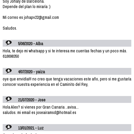
Soy Johaly de Barcelona.
Depende del plan lo miraría :)
Mi correo es johapv22@gmail.com
Saludos.
5/06/2020 - Alba
Hola, te dejo mi whatsapp y si te interesa me cuentas fechas y un poco más.
616698350
4/07/2020 - yaiza
oye que envidia!!! no creo que tenga vacaciones este año, pero si me gustaría
conocer vuestra experiencia en el Caminito del Rey,
21/07/2020 - Jose
Hola Alex? si vienes por Gran Canaria ..avisa...
saludos. mi email es joseairamsd@hotmail.es
13/01/2021 - Luz