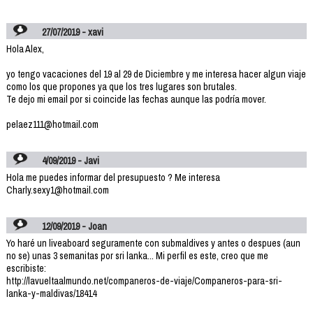
27/07/2019 - xavi
Hola Alex,
yo tengo vacaciones del 19 al 29 de Diciembre y me interesa hacer algun viaje
como los que propones ya que los tres lugares son brutales.
Te dejo mi email por si coincide las fechas aunque las podría mover.
pelaez111@hotmail.com
4/09/2019 - Javi
Hola me puedes informar del presupuesto ? Me interesa
Charly.sexy1@hotmail.com
12/09/2019 - Joan
Yo haré un liveaboard seguramente con submaldives y antes o despues (aun
no se) unas 3 semanitas por sri lanka... Mi perfil es este, creo que me
escribiste:
http://lavueltaalmundo.net/companeros-de-viaje/Companeros-para-sri-
lanka-y-maldivas/18414