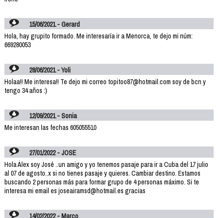
15/06/2021 - Gerard
Hola, hay grupito formado. Me interesaría ir a Menorca, te dejo mi núm:
669280053
28/06/2021 - Yoli
Holaa!! Me interesa!! Te dejo mi correo topitoo87@hotmail.com soy de bcn y
tengo 34 años :)
12/09/2021 - Sonia
Me interesan las fechas 605055510
27/01/2022 - JOSE
Hola Álex soy José ..un amigo y yo tenemos pasaje para ir a Cuba del 17 julio
al 07 de agosto..x si no tienes pasaje y quieres. Cambiar destino. Estamos
buscando 2 personas más para formar grupo de 4 personas máximo. Si te
interesa mi email es joseairamsd@hotmail.es gracias
14/02/2022 - Marco