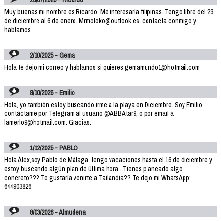
Muy buenas mi nombre es Ricardo. Me interesaría filipinas. Tengo libre del 23
de diciembre al 6 de enero. Mrmoloko@outlook.es. contacta conmigo y
hablamos
2/10/2025 - Gema
Hola te dejo mi correo y hablamos si quieres gemamundo1@hotmail.com
8/10/2025 - Emilio
Hola, yo también estoy buscando irme a la playa en Diciembre. Soy Emilio,
contáctame por Telegram al usuario @ABBAtar9, o por email a
lamerlo9@hotmail.com. Gracias.
1/12/2025 - PABLO
Hola Álex,soy Pablo de Málaga, tengo vacaciones hasta el 16 de diciembre y
estoy buscando algún plan de última hora . Tienes planeado algo
concreto??? Te gustaría venirte a Tailandia?? Te dejo mi WhatsApp:
644903826
8/03/2026 - Almudena