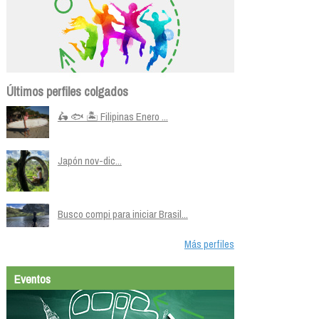
Últimos perfiles colgados
🛵 🐟 🏝️ Filipinas Enero ...
Japón nov-dic...
Busco compi para iniciar Brasil...
Más perfiles
Eventos