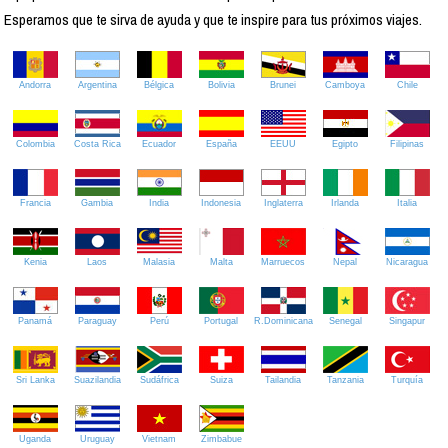
Esperamos que te sirva de ayuda y que te inspire para tus próximos viajes.
Andorra
Argentina
Bélgica
Bolivia
Brunei
Camboya
Chile
Colombia
Costa Rica
Ecuador
España
EEUU
Egipto
Filipinas
Francia
Gambia
India
Indonesia
Inglaterra
Irlanda
Italia
Kenia
Laos
Malasia
Malta
Marruecos
Nepal
Nicaragua
Panamá
Paraguay
Perú
Portugal
R.Dominicana
Senegal
Singapur
Sri Lanka
Suazilandia
Sudáfrica
Suiza
Tailandia
Tanzania
Turquía
Uganda
Uruguay
Vietnam
Zimbabue