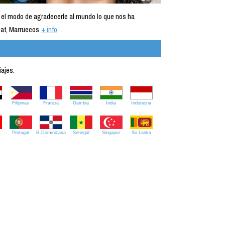
 el modo de agradecerle al mundo lo que nos ha
at, Marruecos
+ info
iajes.
Filipinas
Francia
Gambia
India
Indonesia
Portugal
R.Dominicana
Senegal
Singapur
Sri Lanka