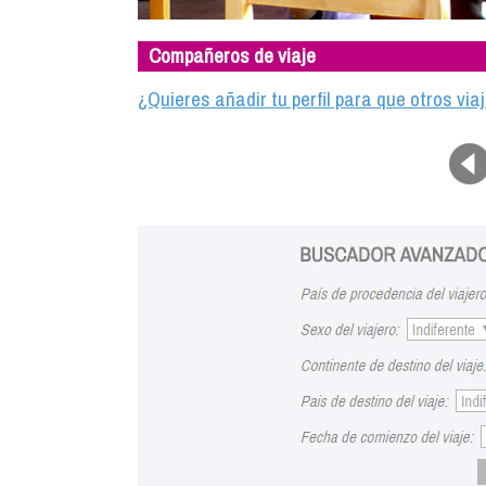
Compañeros de viaje
¿Quieres añadir tu perfil para que otros vi