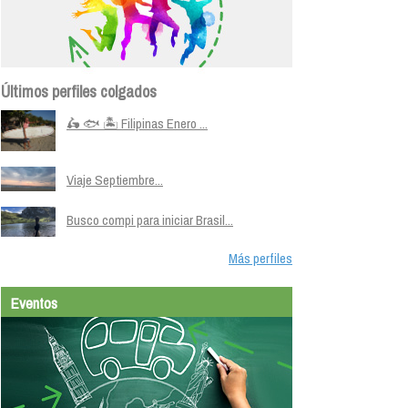
Últimos perfiles colgados
🛵 🐟 🏝️ Filipinas Enero ...
Viaje Septiembre...
Busco compi para iniciar Brasil...
Más perfiles
Eventos