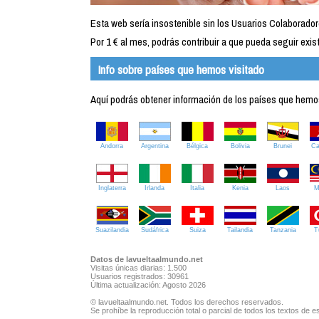
Esta web sería insostenible sin los Usuarios Colaborador
Por 1 € al mes, podrás contribuir a que pueda seguir exist
Info sobre países que hemos visitado
Aquí podrás obtener información de los países que hemos 
Andorra
Argentina
Bélgica
Bolivia
Brunei
C
Inglaterra
Irlanda
Italia
Kenia
Laos
M
Suazilandia
Sudáfrica
Suiza
Tailandia
Tanzania
T
Datos de lavueltaalmundo.net
Visitas únicas diarias: 1.500
Usuarios registrados: 30961
Última actualización: Agosto 2026
© lavueltaalmundo.net. Todos los derechos reservados.
Se prohíbe la reproducción total o parcial de todos los textos de es