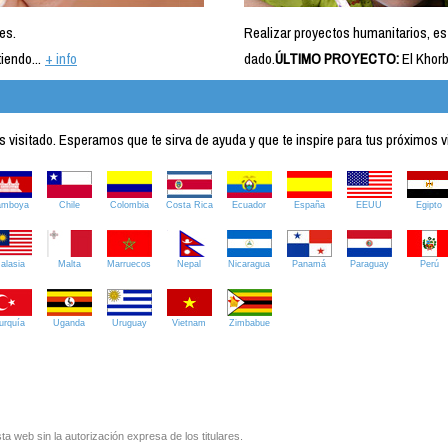
es.
Realizar proyectos humanitarios, es
iendo...
+ info
dado.
ÚLTIMO PROYECTO:
El Khorb
visitado. Esperamos que te sirva de ayuda y que te inspire para tus próximos v
amboya
Chile
Colombia
Costa Rica
Ecuador
España
EEUU
Egipto
alasia
Malta
Marruecos
Nepal
Nicaragua
Panamá
Paraguay
Perú
urquía
Uganda
Uruguay
Vietnam
Zimbabue
ta web sin la autorización expresa de los titulares.