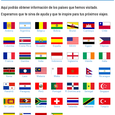
Aquí podrás obtener información de los países que hemos visitado.
Esperamos que te sirva de ayuda y que te inspire para tus próximos viajes.
Andorra
Argentina
Bélgica
Bolivia
Brunei
Camboya
Chile
Colombia
Costa Rica
Ecuador
España
EEUU
Egipto
Filipinas
Francia
Gambia
India
Indonesia
Inglaterra
Irlanda
Italia
Kenia
Laos
Malasia
Malta
Marruecos
Nepal
Nicaragua
Panamá
Paraguay
Perú
Portugal
R.Dominicana
Senegal
Singapur
Sri Lanka
Suazilandia
Sudáfrica
Suiza
Tailandia
Tanzania
Turquía