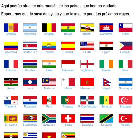
Aquí podrás obtener información de los países que hemos visitado.
Esperamos que te sirva de ayuda y que te inspire para tus próximos viajes.
Andorra
Argentina
Bélgica
Bolivia
Brunei
Camboya
Chile
Colombia
Costa Rica
Ecuador
España
EEUU
Egipto
Filipinas
Francia
Gambia
India
Indonesia
Inglaterra
Irlanda
Italia
Kenia
Laos
Malasia
Malta
Marruecos
Nepal
Nicaragua
Panamá
Paraguay
Perú
Portugal
R.Dominicana
Senegal
Singapur
Sri Lanka
Suazilandia
Sudáfrica
Suiza
Tailandia
Tanzania
Turquía