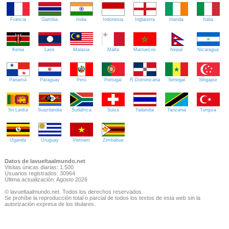
Francia
Gambia
India
Indonesia
Inglaterra
Irlanda
Italia
Kenia
Laos
Malasia
Malta
Marruecos
Nepal
Nicaragua
Panamá
Paraguay
Perú
Portugal
R.Dominicana
Senegal
Singapur
Sri Lanka
Suazilandia
Sudáfrica
Suiza
Tailandia
Tanzania
Turquía
Uganda
Uruguay
Vietnam
Zimbabue
Datos de lavueltaalmundo.net
Visitas únicas diarias: 1.500
Usuarios registrados: 30964
Última actualización: Agosto 2026
© lavueltaalmundo.net. Todos los derechos reservados.
Se prohíbe la reproducción total o parcial de todos los textos de esta web sin la
autorización expresa de los titulares.