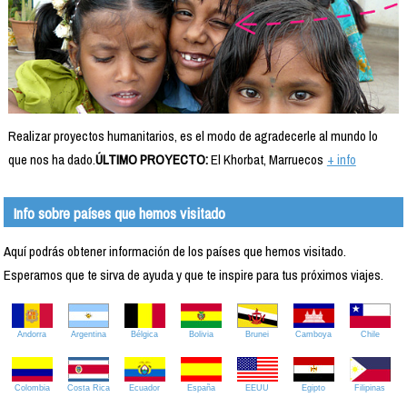
Realizar proyectos humanitarios, es el modo de agradecerle al mundo lo
que nos ha dado.
ÚLTIMO PROYECTO:
El Khorbat, Marruecos
+ info
Info sobre países que hemos visitado
Aquí podrás obtener información de los países que hemos visitado.
Esperamos que te sirva de ayuda y que te inspire para tus próximos viajes.
Andorra
Argentina
Bélgica
Bolivia
Brunei
Camboya
Chile
Colombia
Costa Rica
Ecuador
España
EEUU
Egipto
Filipinas