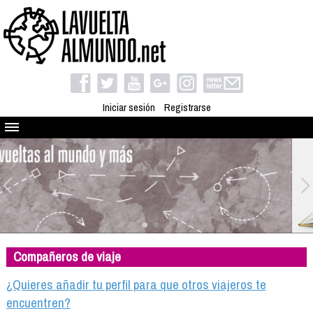
Iniciar sesión
Registrarse
Quienes somos
El proyecto
Blog
Viaja con nosotros
Camino solidario
Compañeros de viaje
Libros
Club de viajes
¿Quieres añadir tu perfil para que otros viajeros te
Compañeros de viaje
encuentren?