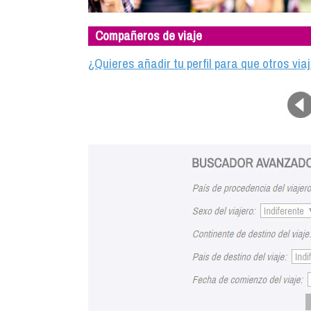
Compañeros de viaje
¿Quieres añadir tu perfil para que otros vi